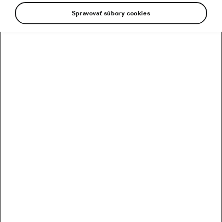
Spravovať súbory cookies
Detská cyklistika: Ako naučiť dieťa bicyklovať a
ako vybrať správny bicykel?