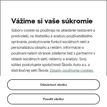
Vážime si vaše súkromie
Deti na bicykloch
Súbory cookie sa používajú na ukladanie nastavení a
predvolieb, na štatistiku a analýzu používateľského
správania, poskytovanie funkcií sociálnych sietí a
personalizáciu obsahu a reklám. Informácie o
používaní našich stránok zdieľame tiež s partnermi v
oblasti sociálnych sietí, reklamy a analýzy. Svoj
súhlas poskytujete spoločnosti Škoda Auto a.s. a
distribučnej sieti Škoda
Zásady používania cookies.
Cyklistika pre rodiny – ako zapojiť deti do
aktívneho životného štýlu
Odmietnuť všetko
25. 08. 2025
o
11:00
4 minúty čítania
Povoliť všetko