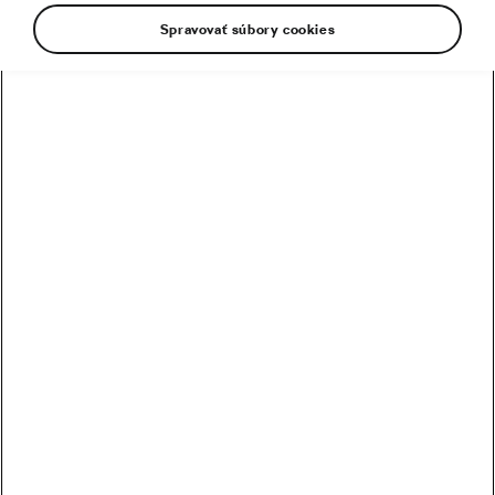
Spravovať súbory cookies
Niekoľko postrehov z chaotickej, ale nesmierne
vzrušujúcej Tour de France 2025