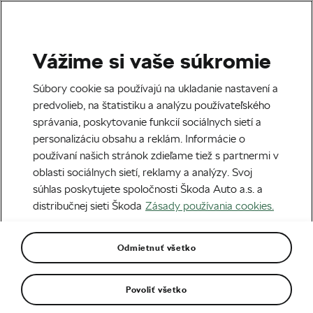
Vážime si vaše súkromie
Cestná cyklistika
Súbory cookie sa používajú na ukladanie nastavení a
predvolieb, na štatistiku a analýzu používateľského
správania, poskytovanie funkcií sociálnych sietí a
personalizáciu obsahu a reklám. Informácie o
používaní našich stránok zdieľame tiež s partnermi v
oblasti sociálnych sietí, reklamy a analýzy. Svoj
súhlas poskytujete spoločnosti Škoda Auto a.s. a
distribučnej sieti Škoda
Zásady používania cookies.
L’Etape Slovakia 2025 prilákalo rekordný
počet cyklistov. Štartovali Chára, Hamšík aj
olympijský víťaz
Odmietnuť všetko
26. 08. 2025
o
07:00
2 minúty čítania
Povoliť všetko