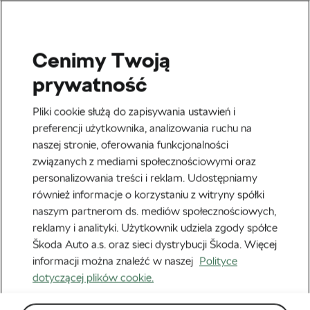
Cenimy Twoją
Kolarstwo szosowe
prywatność
Zaskoczenie we Włoszech,
Pliki cookie służą do zapisywania ustawień i
historyczny wyczyn w
preferencji użytkownika, analizowania ruchu na
naszej stronie, oferowania funkcjonalności
Hiszpanii
związanych z mediami społecznościowymi oraz
personalizowania treści i reklam. Udostępniamy
Autor:
Piotr Nowik
19 maja, 2026
o
8:58 am
również informacje o korzystaniu z witryny spółki
Czas czytania: 3 min
naszym partnerom ds. mediów społecznościowych,
reklamy i analityki. Użytkownik udziela zgody spółce
Škoda Auto a.s. oraz sieci dystrybucji Škoda. Więcej
informacji można znaleźć w naszej
Polityce
dotyczącej plików cookie.