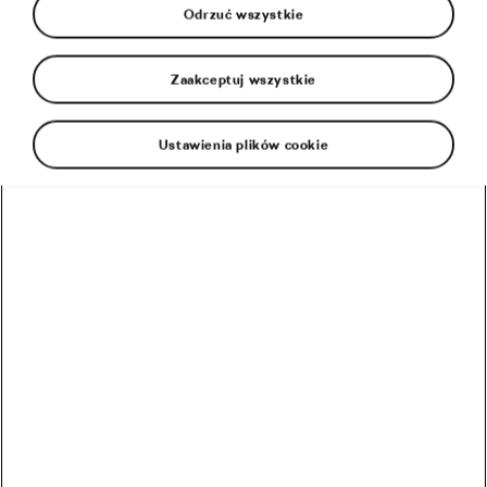
Odrzuć wszystkie
Zaakceptuj wszystkie
Ustawienia plików cookie
Portugalczyk Afonso Eulálio (Bahrain Victorious)
wyjątkowo dobrze czuje się na włoskiej ziemi i po
dziewięciu etapach prowadzi w klasyfikacji
generalnej Giro d’Italia. Z kolei Dominika
Włodarczyk (UAE Team ADQ) zaskoczyła kibiców
w Hiszpanii, wygrywając dwa etapy Itzulia