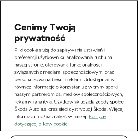
Cenimy Twoją
Ciekawostki
prywatność
Jak żyć bez kolarstwa? Oto
Pliki cookie służą do zapisywania ustawień i
8 sposób na przetrwanie
preferencji użytkownika, analizowania ruchu na
naszej stronie, oferowania funkcjonalności
trudnego czasu!
związanych z mediami społecznościowymi oraz
personalizowania treści i reklam. Udostępniamy
Autor:
Piotr Nowik
6 kwietnia, 2020
o
2:51 pm
również informacje o korzystaniu z witryny spółki
naszym partnerom ds. mediów społecznościowych,
reklamy i analityki. Użytkownik udziela zgody spółce
Škoda Auto a.s. oraz sieci dystrybucji Škoda. Więcej
informacji można znaleźć w naszej
Polityce
dotyczącej plików cookie.