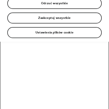
Odrzuć wszystkie
Zaakceptuj wszystkie
Ustawienia plików cookie
Dla fanów rowerów nastał czas prawdziwej próby.
Wyścigi są odwołane, aktywność fizyczna mocno
ograniczona, więc w tej sytuacji pozostało… Oto 8
naszych propozycji, które miłośnikom kolarstwa
powinny pomóc utrzymać formę fizyczną i
psychiczną. Zapraszamy!
Rekreacyjny rower stacjonarny
Kiedyś było to jedyne rozwiązanie, by popedałować