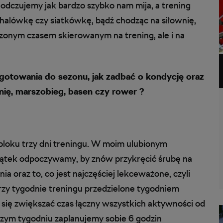
 odczujemy jak bardzo szybko nam mija, a trening
halówkę czy siatkówkę, bądź chodząc na siłownię,
dzonym czasem skierowanym na trening, ale i na
gotowania do sezonu, jak zadbać o kondycję oraz
nię, marszobieg, basen czy rower ?
 bloku trzy dni treningu. W moim ulubionym
iątek odpoczywamy, by znów przykręcić śrubę na
 oraz to, co jest najczęściej lekceważone, czyli
zy tygodnie treningu przedzielone tygodniem
 się zwiększać czas łączny wszystkich aktywności od
szym tygodniu zaplanujemy sobie 6 godzin