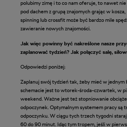
polubimy zimę i to co nam oferuje, to nawet nie
pod dachem z grupą znajomych grając w kosza, 
spinning lub crossfit może być bardzo mile spę
zawieranie nowych znajomości.
Jak więc powinny być nakreślone nasze przy
zaplanować tydzień? Jak połączyć salę, siłow
Odpowiedzi poniżej:
Zaplanuj swój tydzień tak, żeby mieć w jednym
schemacie jest to wtorek-środa-czwartek, w p
weekend. Ważne jest też stopniowanie obciążenia
odpoczynek. Optymalnym systemem pracy są tr
odpoczynku. W ciągu tych trzech tygodni staraj
60 do 90 minut. Idąc tym tropem, jeśli w pierw