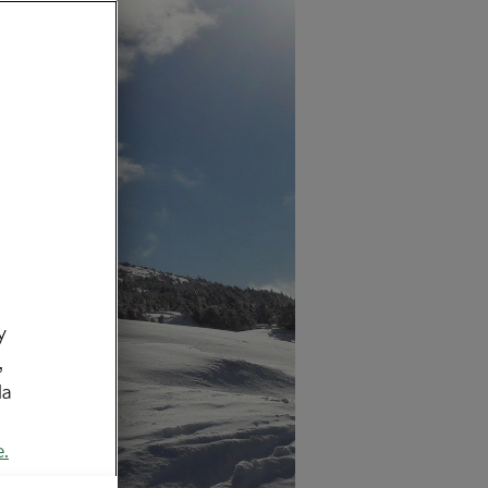
y
,
da
e.