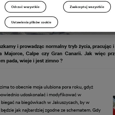
Odrzuć wszystkie
Zaakceptuj wszystkie
Ustawienia plików cookie
kamy i prowadząc normalny tryb życia, pracując 
a Majorce, Calpe czy Gran Canarii. Jak więc p
m pada, wieje i jest zimno ?
zima to obecnie moja ulubiona pora roku, gdyż
powiednio udoskonalać i modyfikować w
biegać na biegówkach w Jakuszycach, by w
 będzie jak najbardziej zgodne ze schematem. Gdy