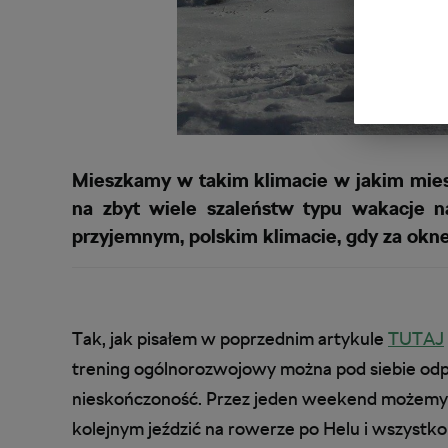
Mieszkamy w takim klimacie w jakim miesz
na zbyt wiele szaleństw typu wakacje n
przyjemnym, polskim klimacie, gdy za okne
Tak, jak pisałem w poprzednim artykule
TUTAJ
trening ogólnorozwojowy można pod siebie od
nieskończoność. Przez jeden weekend możemy 
kolejnym jeździć na rowerze po Helu i wszystko