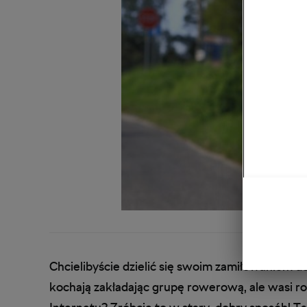
Chcielibyście dzielić się swoim zamiłowaniem do
kochają zakładając grupę rowerową, ale wasi ro