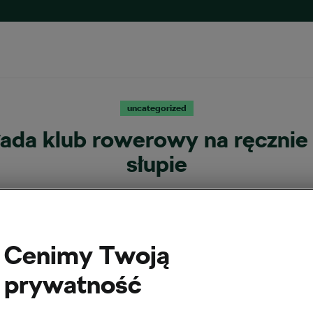
uncategorized
ada klub rowerowy na ręcznie
słupie
Autor:
Frantiska Blazkova
26 czerwca, 2017
o
6:24 am
Cenimy Twoją
prywatność