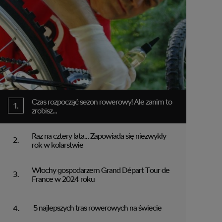
Czas rozpocząć sezon rowerowy! Ale zanim to
zrobisz…
Raz na cztery lata… Zapowiada się niezwykły
rok w kolarstwie
Włochy gospodarzem Grand Départ Tour de
France w 2024 roku
5 najlepszych tras rowerowych na świecie