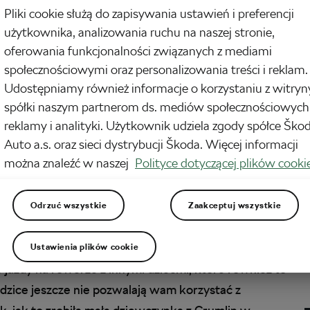
Pliki cookie służą do zapisywania ustawień i preferencji
użytkownika, analizowania ruchu na naszej stronie,
oferowania funkcjonalności związanych z mediami
społecznościowymi oraz personalizowania treści i reklam.
Udostępniamy również informacje o korzystaniu z witryn
spółki naszym partnerom ds. mediów społecznościowych
reklamy i analityki. Użytkownik udziela zgody spółce Ško
Auto a.s. oraz sieci dystrybucji Škoda. Więcej informacji
można znaleźć w naszej
Polityce dotyczącej plików cooki
Odrzuć wszystkie
Zaakceptuj wszystkie
Ustawienia plików cookie
 jazdy na rowerze z innymi dziećmi, które również to
dzice jeszcze nie pozwalają wam korzystać z