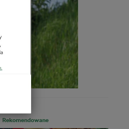
y
,
da
e.
Rekomendowane