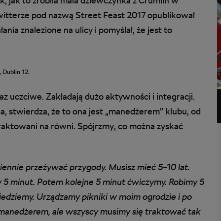
k, jak to zrobiła mała dziewczynka z Crumlin w
itterze pod nazwą Street Feast 2017 opublikował
ia znalezione na ulicy i pomyślał, że jest to
 Dublin 12.
z uczciwe. Zakładają dużo aktywności i integracji.
ia, stwierdza, że to ona jest „manedżerem” klubu, od
raktowani na równi. Spójrzmy, co można zyskać
ennie przeżywać przygody. Musisz mieć 5–10 lat.
 5 minut. Potem kolejne 5 minut ćwiczymy. Robimy 5
jedziemy. Urządzamy pikniki w moim ogrodzie i po
 manedżerem, ale wszyscy musimy się traktować tak