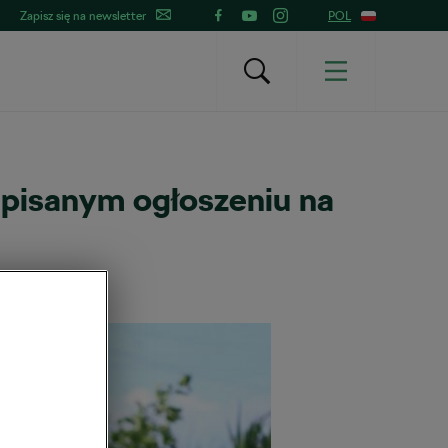
Zapisz się na newsletter
POL
 pisanym ogłoszeniu na