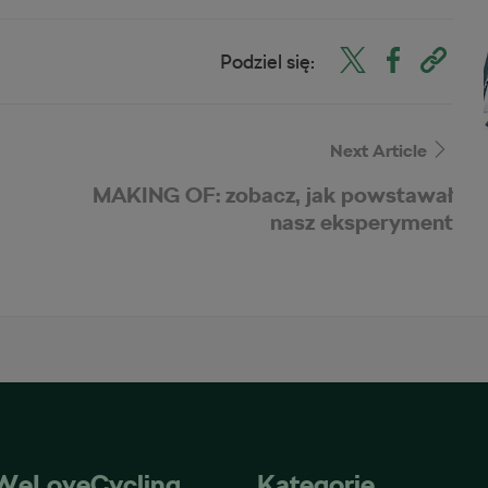
Podziel się:
Next Article
MAKING OF: zobacz, jak powstawał
nasz eksperyment
WeLoveCycling
Kategorie