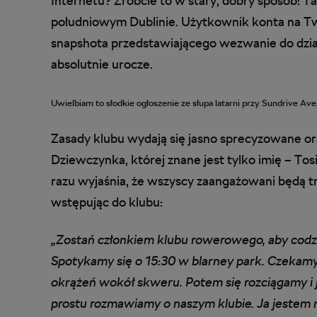
Internetu? Zróbcie to w stary, dobry sposób! Ta
południowym Dublinie. Użytkownik konta na Tw
snapshota przedstawiającego wezwanie do działan
absolutnie urocze.
Uwielbiam to słodkie ogłoszenie ze słupa latarni przy Sundrive Ave,
Zasady klubu wydają się jasno sprecyzowane ora
Dziewczynka, której znane jest tylko imię – Tos
razu wyjaśnia, że wszyscy zaangażowani będą t
wstępując do klubu:
„Zostań członkiem klubu rowerowego, aby codzi
Spotykamy się o 15:30 w blarney park. Czekamy
okrążeń wokół skweru. Potem się rozciągamy i 
prostu rozmawiamy o naszym klubie. Ja jestem