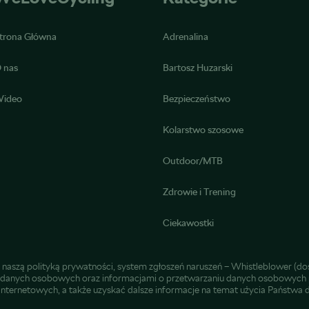
trona Główna
Adrenalina
 nas
Bartosz Huzarski
ideo
Bezpieczeństwo
Kolarstwo szosowe
Outdoor/MTB
Zdrowie i Trening
Ciekawostki
 naszą
polityką prywatności
, system zgłoszeń naruszeń –
Whistleblower
(dos
u danych osobowych
oraz
informacjami o przetwarzaniu danych osobowych 
 internetowych
, a także uzyskać dalsze informacje na temat użycia Państw