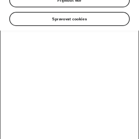
Přijmout vše
Spravovat cookies
Únavová zlomenina kotníku! A pak druhá! Sen o
startu na olympijských hrách v triatlonu se
rozplynul kvůli zranění. Ale touha prosadit se mezi
sportovní elitu zůstala. A tak se Martin Kapr
pokouší prodrat do světa World Tour. „S