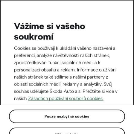
Vážíme si vašeho
L'Etape Czech Republic
soukromí
Sen o olympiádě utnulo
Cookies se používají k ukládání vašeho nastavení a
zranění. Teď český
preferencí, analýze návštěvnosti našich stránek,
zprostředkování funkcí sociálních médií a k
Australan doufá v kariéru na
personalizaci obsahu a reklam. Informace o užívání
silnici
našich stránek také sdílíme s našimi partnery z
oblasti sociálních médií, reklamy a analytiky. Svůj
Autor:
We Love Cycling
25. 09. 2024
v
03:00
souhlas udělujete Škoda Auto a.s. Přečtěte si více v
6 minut čtení
našich
Zásadách používání souborů cookies.
Pouze nezbytné cookies