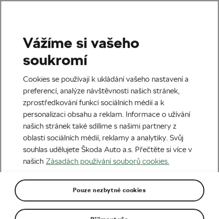
Vážíme si vašeho
Štítek:
Prachatice
soukromí
Cookies se používají k ukládání vašeho nastavení a
preferencí, analýze návštěvnosti našich stránek,
zprostředkování funkcí sociálních médií a k
Prachatice dostaly Česko na mapu
personalizaci obsahu a reklam. Informace o užívání
Tour de France!
našich stránek také sdílíme s našimi partnery z
22. 05. 2026
v
07:28
5 minut čtení
oblasti sociálních médií, reklamy a analytiky. Svůj
Cyklistika
souhlas udělujete Škoda Auto a.s. Přečtěte si více v
našich
Zásadách používání souborů cookies.
Šampionem Tour, ale bez finanční
odměny
Pouze nezbytné cookies
31. 07. 2025
v
14:00
5 minut čtení
L'Etape Czech Republic