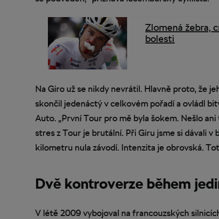
Zlomená žebra, c
bolesti
Na Giro už se nikdy nevrátil. Hlavně proto, že j
skončil jedenáctý v celkovém pořadí a ovládl bit
Auto. „První Tour pro mě byla šokem. Nešlo ani 
stres z Tour je brutální. Při Giru jsme si dával
kilometru nula závodí. Intenzita je obrovská. Tot
Dvě kontroverze během jedi
V létě 2009 vybojoval na francouzských silnicích