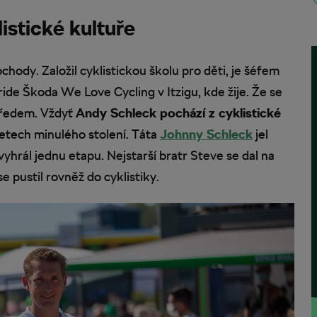
istické kultuře
hody. Založil cyklistickou školu pro děti, je šéfem
de Škoda We Love Cycling v Itzigu, kde žije. Že se
předem. Vždyť
Andy Schleck pochází z cyklistické
letech minulého stolení. Táta
Johnny Schleck
jel
hrál jednu etapu. Nejstarší bratr Steve se dal na
se pustil rovněž do cyklistiky.