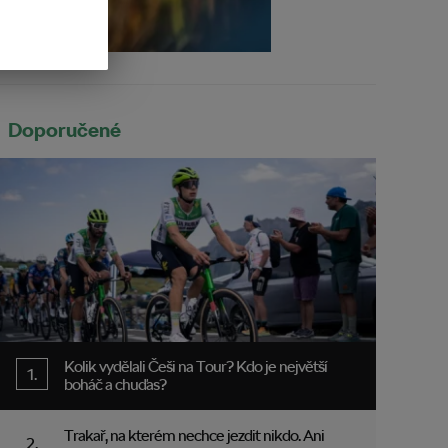
Doporučené
Kolik vydělali Češi na Tour? Kdo je největší
boháč a chuďas?
Trakař, na kterém nechce jezdit nikdo. Ani