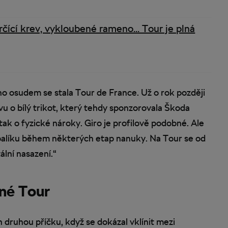
rčící krev, vykloubené rameno… Tour je plná
eho osudem se stala Tour de France. Už o rok později
vu o bílý trikot, který tehdy sponzorovala Škoda
tak o fyzické nároky. Giro je profilově podobné. Ale
i v balíku během některých etap nanuky. Na Tour se od
ální nasazení.“
né Tour
 druhou příčku, když se dokázal vklínit mezi