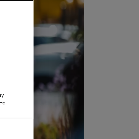
my
ěte