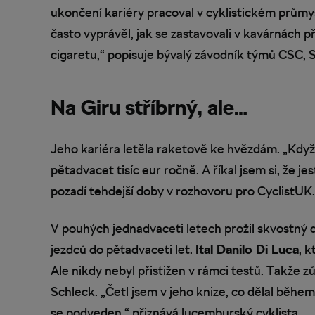
ukončení kariéry pracoval v cyklistickém průmys
často vyprávěl, jak se zastavovali v kavárnách při 
cigaretu,“ popisuje bývalý závodník týmů CSC, 
Na Giru stříbrný, ale…
Jeho kariéra letěla raketově ke hvězdám. „Když 
pětadvacet tisíc eur ročně. A říkal jsem si, že jes
pozadí tehdejší doby v rozhovoru pro CyclistUK.
V pouhých jednadvaceti letech prožil skvostný de
jezdců do pětadvaceti let.
Ital Danilo Di Luca
, k
Ale nikdy nebyl přistižen v rámci testů. Takže z
Schleck. „Četl jsem v jeho knize, co dělal běhe
se podveden,“ přiznává lucemburský cyklista.