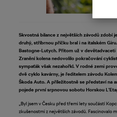
Skvostná bilance z největších závodů zdobí je
druhý, stříbrnou příčku bral i na italském Gi
Bastogne-Lutych. Přitom už v devětadvaceti 
Zranění kolena nedovolilo pokračování cyklis
sympaťák však nezahořkl. V rodné zemi provoz
dvě cyklo kavárny, je ředitelem závodu Ko
Škoda Auto. A příležitostně se představí na
pojede první srpnovou sobotu Horskou L’Eta
„Byl jsem v Česku před třemi lety součástí Kopco
zkušenostmi z největších závodů. Fascinovalo mě mn