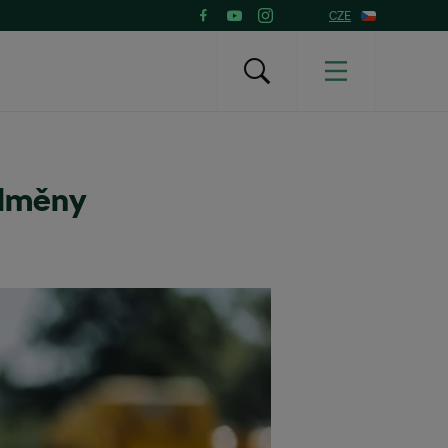
CZE
odměny