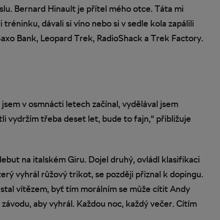
lu. Bernard Hinault je přítel mého otce. Táta mi
tréninku, dávali si víno nebo si v sedle kola zapálili
Saxo Bank, Leopard Trek, RadioShack a Trek Factory.
jsem v osmnácti letech začínal, vydělával jsem
tli vydržím třeba deset let, bude to fajn,“ přibližuje
but na italském Giru. Dojel druhý, ovládl klasifikaci
terý vyhrál růžový trikot, se později přiznal k dopingu.
ůstal vítězem, byť tím morálním se může cítit Andy
m závodu, aby vyhrál. Každou noc, každý večer. Cítím