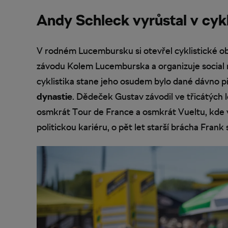
Andy Schleck vyrůstal v cykl
V rodném Lucembursku si otevřel cyklistické obc
závodu Kolem Lucemburska a organizuje social ri
cyklistika stane jeho osudem bylo dané dávno 
dynastie
. Dědeček Gustav závodil ve třicátých 
osmkrát Tour de France a osmkrát Vueltu, kde vy
politickou kariéru, o pět let starší brácha Frank 