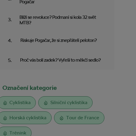
Pogačar
Blíží se revoluce? Podmaní si kola 32 svět
MTB?
Riskuje Pogačar, že si znepřátelí peloton?
Proč vás bolí zadek? Vyřeší to měkčí sedlo?
Označení kategorie
Cyklistika
Silniční cyklistika
Horská cyklistika
Tour de France
Trénink