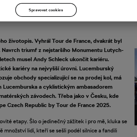
Spravovat cookies
ho životopis. Vyhrál Tour de France, dvakrát byl
ru. Navrch triumf z nejstaršího Monumentu Lutych-
letech musel Andy Schleck ukončit kariéru.
tické kariéry na nejvyšší úrovni. Lucemburský
uje obchody specializující se na prodej kol, má
lem Lucemburska a cyklistickým ambasadorem
 amatérských závodech. Třeba jako v Česku, kde
pe Czech Republic by Tour de France 2025.
vité etapy. Šlo o jedinečný zážitek i pro mě, kluka se
ožství lidí, kteří se sešli podél silnice a fandili