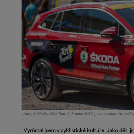
Andy Schleck, vítěz Tour de France 2010, je ambasadorem značk
„Vyrůstal jsem v cyklistické kultuře. Jako děti j