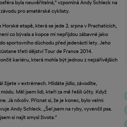
mosféra byla neuvěřitelná,“ vzpomíná Andy Schleck na
závodu pro amatérské cyklisty.
na Horské etapě, která se jede 2. srpna v Prachaticích,
není co bývala a kopce mi nepřijdou zábavné jako
 do sportovního důchodu před jedenácti lety. Jeho
stane třetí dějství Tour de France 2014.
ončit kariéru, která mohla být jednou z nejzářivějších
l žijete v extrémech. Hlídáte jídlo, závodíte,
módu. Měl jsem lidi, kteří za mě řešili účty. Když
e. Já nikoliv. Přiznat si, že je konec, bylo velmi
vuje Andy Schleck. „Šel jsem na ryby, vyvenčil psa.
sem si najít smysl života.“