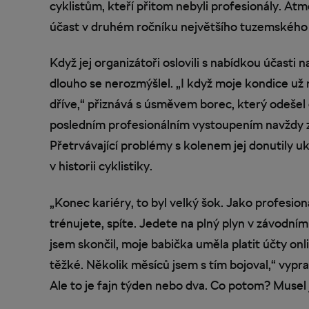
cyklistům, kteří přitom nebyli profesionály. At
účast v druhém ročníku největšího tuzemského 
Když jej organizátoři oslovili s nabídkou účasti 
dlouho se nerozmýšlel. „I když moje kondice už 
dříve,“ přiznává s úsměvem borec, který odešel
posledním profesionálním vystoupením navždy zů
Přetrvávající problémy s kolenem jej donutily uk
v historii cyklistiky.
„Konec kariéry, to byl velký šok. Jako profesioná
trénujete, spíte. Jedete na plný plyn v závodním 
jsem skončil, moje babička uměla platit účty onlin
těžké. Několik měsíců jsem s tím bojoval,“ vypra
Ale to je fajn týden nebo dva. Co potom? Musel j