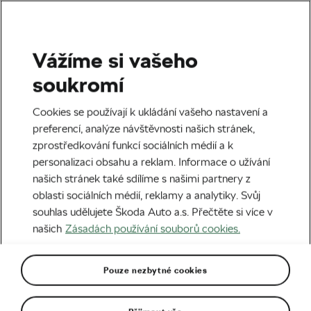
Vážíme si vašeho
Tour de France
soukromí
Cookies se používají k ukládání vašeho nastavení a
preferencí, analýze návštěvnosti našich stránek,
zprostředkování funkcí sociálních médií a k
personalizaci obsahu a reklam. Informace o užívání
našich stránek také sdílíme s našimi partnery z
oblasti sociálních médií, reklamy a analytiky. Svůj
souhlas udělujete Škoda Auto a.s. Přečtěte si více v
našich
Zásadách používání souborů cookies.
Kdo zastaví nezastavitelného Pogačara?
Včera
v
08:17
5 minut čtení
Pouze nezbytné cookies