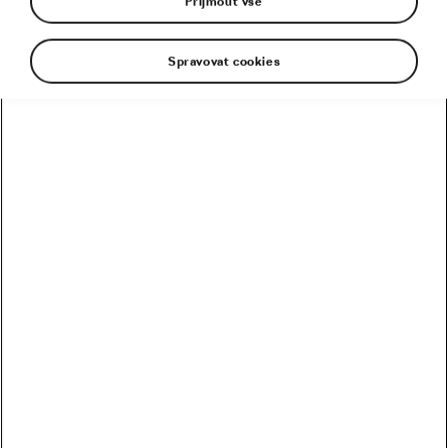
Přijmout vše
Spravovat cookies
Z armády k maillot jaune. Po pěti letech na
kole