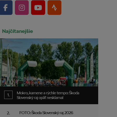
Najčítanejšie
Mokro, kamene a rýchle tempo: Škoda
Slovenský raj opäť nesklamal
FOTO: Škoda Slovenský raj 2026