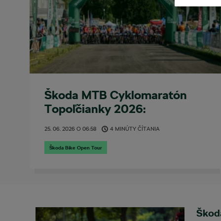
Škoda MTB Cyklomaratón
Topoľčianky 2026:
cyklosviatok v objatí Tribeča
25. 06. 2026
O
06:58
4 MINÚTY ČÍTANIA
a histórie
Škoda Bike Open Tour
Škod