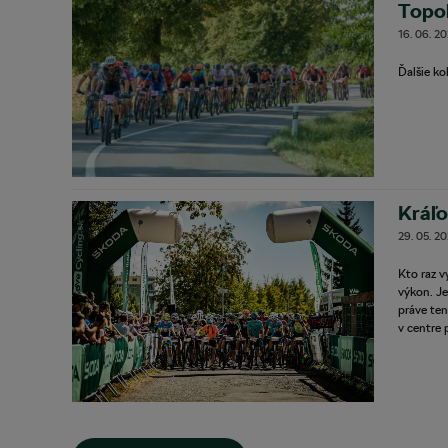
Topoľ
16. 06. 2
Ďalšie ko
Kráľo
29. 05. 2
Kto raz v
výkon. Je
práve te
v centre