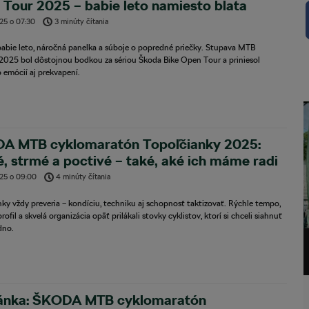
Tour 2025 – babie leto namiesto blata
025
o
07:30
3 minúty čítania
babie leto, náročná panelka a súboje o popredné priečky. Stupava MTB
2025 bol dôstojnou bodkou za sériou Škoda Bike Open Tour a priniesol
 emócií aj prekvapení.
A MTB cyklomaratón Topoľčianky 2025:
, strmé a poctivé – také, aké ich máme radi
025
o
09:00
4 minúty čítania
ky vždy preveria – kondíciu, techniku aj schopnosť taktizovať. Rýchle tempo,
rofil a skvelá organizácia opäť prilákali stovky cyklistov, ktorí si chceli siahnuť
dno.
ánka: ŠKODA MTB cyklomaratón