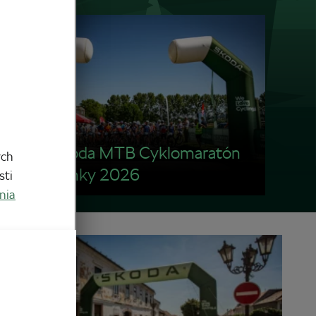
Foto: Škoda MTB Cyklomaratón
ych
Topoľčianky 2026
sti
nia