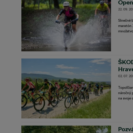
Open 
22. 09. 2
Slnečné 
maratón 
množstvo
ŠKOD
Hravé
02. 07. 2
Topoľčian
náročný p
na svoje 
Pozv