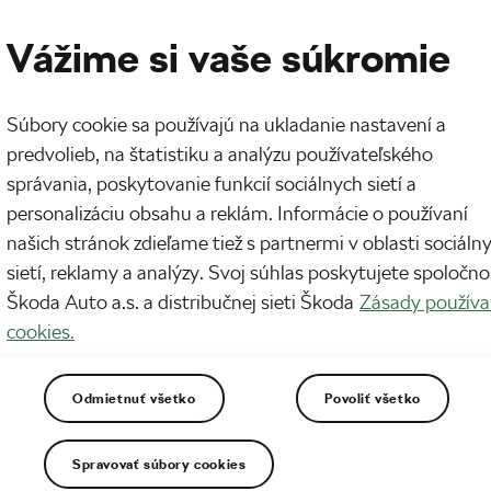
Vážime si vaše súkromie
Súbory cookie sa používajú na ukladanie nastavení a
predvolieb, na štatistiku a analýzu používateľského
správania, poskytovanie funkcií sociálnych sietí a
gistruj sa na 27. ročník ŠKODA
personalizáciu obsahu a reklám. Informácie o používaní
ka)
našich stránok zdieľame tiež s partnermi v oblasti sociáln
sietí, reklamy a analýzy. Svoj súhlas poskytujete spoločno
Škoda Auto a.s. a distribučnej sieti Škoda
Zásady používa
cookies.
Odmietnuť všetko
Povoliť všetko
Spravovať súbory cookies