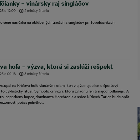
čianky – vinársky raj singláčov
025
o
12:00
2 minúty čítania
lo série nás čaká na obľúbených trasách a singláčov pri Topoľčiankach.
va hoľa – výzva, ktorá si zaslúži rešpekt
025
o
09:13
3 minúty čítania
ystúpal na Kráľovu hoľu vlastnými silami, ten vie, že nejde len o športový
 to cyklistický rituál. Symbolická výzva, ktorú zvládnu len tí najodhodlanejší. A
nto legendárny kopec, dominanta Horehronia a srdce Nízkych Tatier, bude opäť
 pozornosti počas jedného…