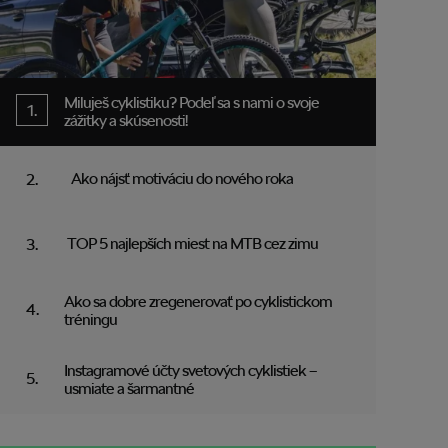
Miluješ cyklistiku? Podeľ sa s nami o svoje
zážitky a skúsenosti!
Ako nájsť motiváciu do nového roka
TOP 5 najlepších miest na MTB cez zimu
Ako sa dobre zregenerovať po cyklistickom
tréningu
Instagramové účty svetových cyklistiek –
usmiate a šarmantné