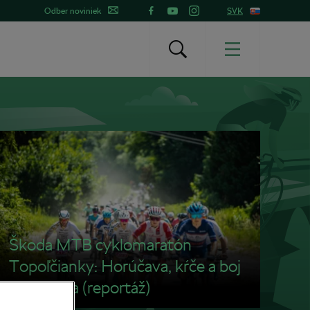
Odber noviniek
SVK
Škoda MTB cyklomaratón
Topoľčianky: Horúčava, kŕče a boj
až do cieľa (reportáž)