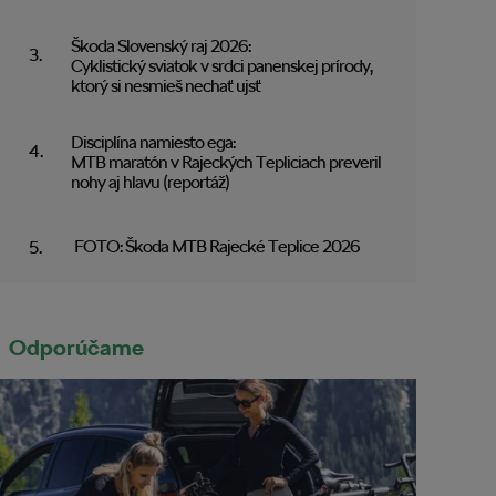
Škoda Slovenský raj 2026:
Cyklistický sviatok v srdci panenskej prírody,
ktorý si nesmieš nechať ujsť
Disciplína namiesto ega:
MTB maratón v Rajeckých Tepliciach preveril
nohy aj hlavu (reportáž)
FOTO: Škoda MTB Rajecké Teplice 2026
Odporúčame