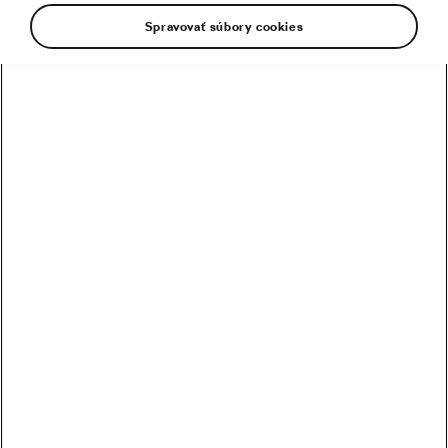
Spravovať súbory cookies
Tour de France po druhom týždni: šok v 15.
etape, Vingegaard po páde odstupuje