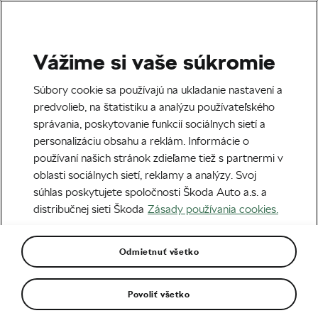
Vážime si vaše súkromie
Tour de France
Súbory cookie sa používajú na ukladanie nastavení a
predvolieb, na štatistiku a analýzu používateľského
správania, poskytovanie funkcií sociálnych sietí a
personalizáciu obsahu a reklám. Informácie o
používaní našich stránok zdieľame tiež s partnermi v
oblasti sociálnych sietí, reklamy a analýzy. Svoj
súhlas poskytujete spoločnosti Škoda Auto a.s. a
distribučnej sieti Škoda
Zásady používania cookies.
Pogačar vystúpil na cyklistický Olymp s piatym
triumfom na Tour de France
Odmietnuť všetko
27. 07. 2026
o
09:18
3 minúty čítania
Povoliť všetko