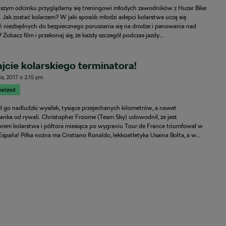
jszym odcinku przyglądamy się treningowi młodych zawodników z Huzar Bike
 Jak zostać kolarzem? W jaki sposób młodzi adepci kolarstwa uczą się
 niezbędnych do bezpiecznego poruszania się na drodze i panowania nad
Zobacz film i przekonaj się, że każdy szczegół podczas jazdy…
jcie kolarskiego terminatora!
ia, 2017
o
2:15 pm
orized
ł go nadludzki wysiłek, tysiące przejechanych kilometrów, a nawet
anka od rywali. Christopher Froome (Team Sky) udowodnił, że jest
orem kolarstwa i półtora miesiąca po wygraniu Tour de France triumfował w
España! Piłka nożna ma Cristiano Ronaldo, lekkoatletyka Usaina Bolta, a w…