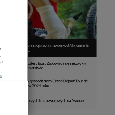
Czas rozpocząć sezon rowerowy! Ale zanim to
y
zrobisz…
,
da
Raz na cztery lata… Zapowiada się niezwykły
rok w kolarstwie
e.
Włochy gospodarzem Grand Départ Tour de
France w 2024 roku
5 najlepszych tras rowerowych na świecie