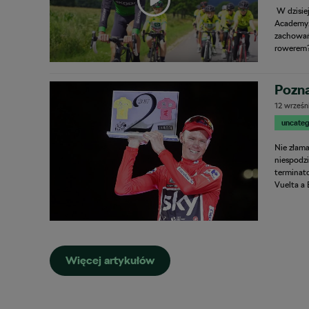
W dzisie
Academy.
zachowań
rowerem? 
Pozna
12 wrześn
uncateg
Nie złama
niespodzi
terminat
Vuelta a 
Więcej artykułów