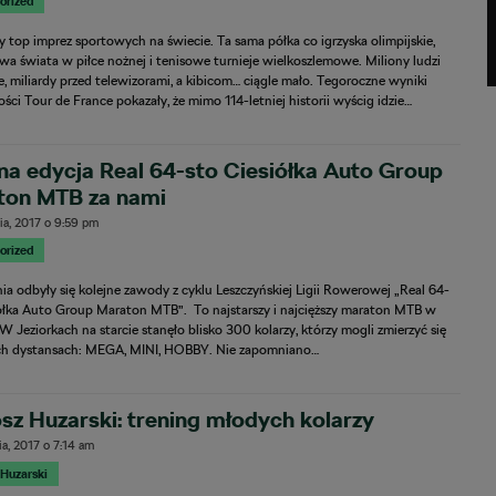
orized
 top imprez sportowych na świecie. Ta sama półka co igrzyska olimpijskie,
wa świata w piłce nożnej i tenisowe turnieje wielkoszlemowe. Miliony ludzi
ie, miliardy przed telewizorami, a kibicom… ciągle mało. Tegoroczne wyniki
ści Tour de France pokazały, że mimo 114-letniej historii wyścig idzie…
na edycja Real 64-sto Ciesiółka Auto Group
ton MTB za nami
ia, 2017
o
9:59 pm
orized
ia odbyły się kolejne zawody z cyklu Leszczyńskiej Ligii Rowerowej „Real 64-
iółka Auto Group Maraton MTB”. To najstarszy i najcięższy maraton MTB w
 W Jeziorkach na starcie stanęło blisko 300 kolarzy, którzy mogli zmierzyć się
ch dystansach: MEGA, MINI, HOBBY. Nie zapomniano…
sz Huzarski: trening młodych kolarzy
ia, 2017
o
7:14 am
 Huzarski