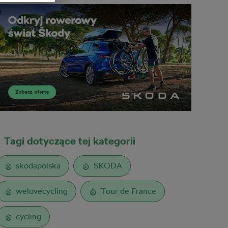
Tagi dotyczące tej kategorii
skodapolska
SKODA
welovecycling
Tour de France
cycling