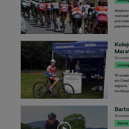
uncateg
Absolutny
mistrzost
przy tras
popularno
Kolej
Mara
19 wrześn
uncateg
10 wrześn
sto Cies
regionie.
na różny
Barto
18 wrześn
Bartosz