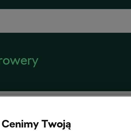
rowery
sz Huzarski: kolarski savoir-vivre
ernika, 2017
o
9:42 am
Cenimy Twoją
 Huzarski