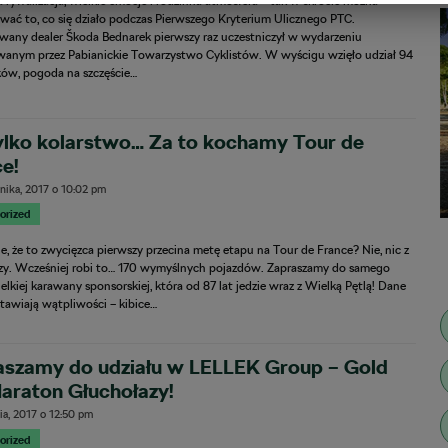
rywalizacja, wielkie emocje i rodzinna atmosfera – tak w skrócie można
ać to, co się działo podczas Pierwszego Kryterium Ulicznego PTC.
wany dealer Škoda Bednarek pierwszy raz uczestniczył w wydarzeniu
wanym przez Pabianickie Towarzystwo Cyklistów. W wyścigu wzięło udział 94
ów, pogoda na szczęście…
ylko kolarstwo… Za to kochamy Tour de
e!
nika, 2017
o
10:02 pm
orized
ie, że to zwycięzca pierwszy przecina metę etapu na Tour de France? Nie, nic z
czy. Wcześniej robi to… 170 wymyślnych pojazdów. Zapraszamy do samego
elkiej karawany sponsorskiej, która od 87 lat jedzie wraz z Wielką Pętlą! Dane
tawiają wątpliwości – kibice…
aszamy do udziału w LELLEK Group – Gold
Maraton Głuchołazy!
ia, 2017
o
12:50 pm
orized