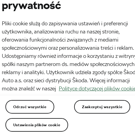
prywatność
jazdy grupowej warto sobie pomagać, sygnalizując zagrożenia na drodze lub
e manewry. Jak zasygnalizować innym uczestnikom treningu stojący na
samochód, chęć wyprzedzenia lub słaby stan nawierzchni? Bartosz Huzarski
, jak się zachować podczas jazdy w grupie i tym samym zadbać o
Pliki cookie służą do zapisywania ustawień i preferencji
eństwo swoje…
użytkownika, analizowania ruchu na naszej stronie,
oferowania funkcjonalności związanych z mediami
 napędza rowery – Bike Atelier Maraton
społecznościowymi oraz personalizowania treści i reklam.
rnika, 2017
o
11:08 am
Udostępniamy również informacje o korzystaniu z witryn
orized
spółki naszym partnerom ds. mediów społecznościowych
werowy 2017 upłynął pod znakiem wielu ciekawych imprez. Jedną z nich był
reklamy i analityki. Użytkownik udziela zgody spółce Ško
atonów rowerowych Bike Atelier Maraton. Zawody odbywały się w różnych
cjach w województwie śląskim. Pogoda była zmienna – walczyliśmy wspólnie
Auto a.s. oraz sieci dystrybucji Škoda. Więcej informacji
w deszczu, jak i w upale. Podczas każdego z wyścigów…
można znaleźć w naszej
Polityce dotyczącej plików cooki
Odrzuć wszystkie
Zaakceptuj wszystkie
sze Kryterium PTC już za nami
rnika, 2017
o
7:22 am
orized
Ustawienia plików cookie