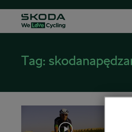
Tag:
skodanapędza
Barto
26 paździ
Bartosz