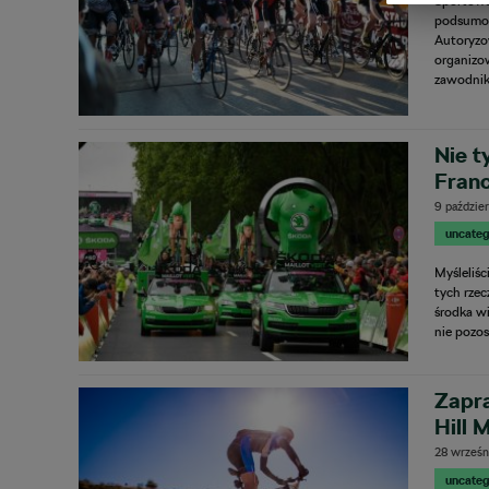
Sportowa 
podsumow
Autoryzo
organizo
zawodnik
Nie t
Franc
9 paździer
uncateg
Myśleliśc
tych rze
środka wi
nie pozos
Zapr
Hill 
28 wrześn
uncateg