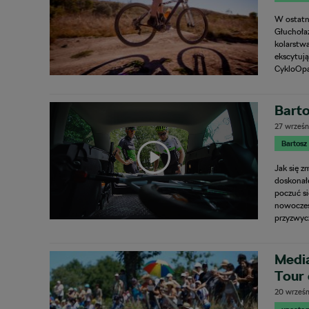
W ostatn
Głuchołaz
kolarstw
ekscytuj
CykloOp
Barto
27 wrześn
Bartosz
Jak się 
doskonałe
poczuć si
nowoczes
przyzwycz
Media
Tour
20 wrześn