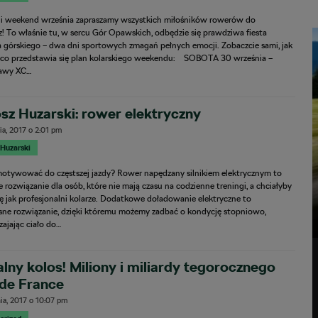
i weekend września zapraszamy wszystkich miłośników rowerów do
! To właśnie tu, w sercu Gór Opawskich, odbędzie się prawdziwa fiesta
a górskiego – dwa dni sportowych zmagań pełnych emocji. Zobaczcie sami, jak
ąco przedstawia się plan kolarskiego weekendu: SOBOTA 30 września –
awy XC…
sz Huzarski: rower elektryczny
ia, 2017
o
2:01 pm
 Huzarski
zmotywować do częstszej jazdy? Rower napędzany silnikiem elektrycznym to
 rozwiązanie dla osób, które nie mają czasu na codzienne treningi, a chciałyby
ę jak profesjonalni kolarze. Dodatkowe doładowanie elektryczne to
ne rozwiązanie, dzięki któremu możemy zadbać o kondycję stopniowo,
ajając ciało do…
lny kolos! Miliony i miliardy tegorocznego
 de France
ia, 2017
o
10:07 pm