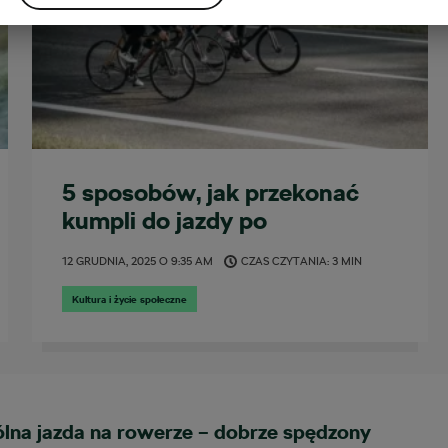
5 sposobów, jak przekonać
kumpli do jazdy po
zakończeniu sezonu
12 GRUDNIA, 2025
O
9:35 AM
CZAS CZYTANIA: 3 MIN
Kultura i życie społeczne
lna jazda na rowerze – dobrze spędzony