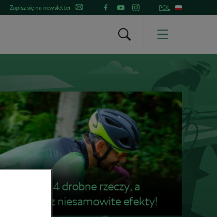
Zapisz się na newsletter
POL
Zmień te 4 drobne rzeczy, a
zobaczysz niesamowite efekty!