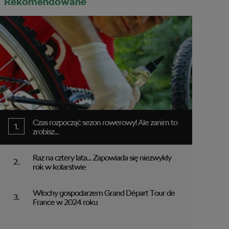
Rekomendowane
Czas rozpocząć sezon rowerowy! Ale zanim to
zrobisz…
Raz na cztery lata… Zapowiada się niezwykły
rok w kolarstwie
Włochy gospodarzem Grand Départ Tour de
France w 2024 roku