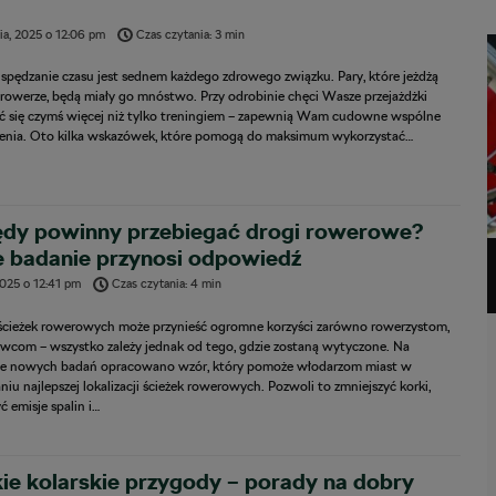
ia, 2025
o
12:06 pm
Czas czytania: 3 min
spędzanie czasu jest sednem każdego zdrowego związku. Pary, które jeżdżą
 rowerze, będą miały go mnóstwo. Przy odrobinie chęci Wasze przejażdżki
ć się czymś więcej niż tylko treningiem – zapewnią Wam cudowne wspólne
nia. Oto kilka wskazówek, które pomogą do maksimum wykorzystać…
ędy powinny przebiegać drogi rowerowe?
 badanie przynosi odpowiedź
2025
o
12:41 pm
Czas czytania: 4 min
cieżek rowerowych może przynieść ogromne korzyści zarówno rowerzystom,
rowcom – wszystko zależy jednak od tego, gdzie zostaną wytyczone. Na
e nowych badań opracowano wzór, który pomoże włodarzom miast w
iu najlepszej lokalizacji ścieżek rowerowych. Pozwoli to zmniejszyć korki,
ć emisje spalin i…
ie kolarskie przygody – porady na dobry