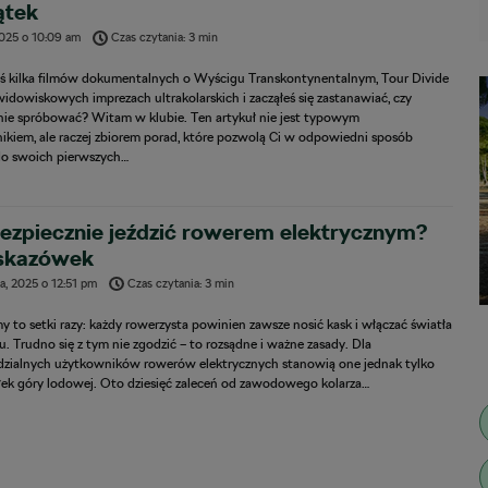
ątek
2025
o
10:09 am
Czas czytania: 3 min
eś kilka filmów dokumentalnych o Wyścigu Transkontynentalnym, Tour Divide
widowiskowych imprezach ultrakolarskich i zacząłeś się zastanawiać, czy
ie spróbować? Witam w klubie. Ten artykuł nie jest typowym
ikiem, ale raczej zbiorem porad, które pozwolą Ci w odpowiedni sposób
do swoich pierwszych…
ezpiecznie jeździć rowerem elektrycznym?
skazówek
a, 2025
o
12:51 pm
Czas czytania: 3 min
my to setki razy: każdy rowerzysta powinien zawsze nosić kask i włączać światła
. Trudno się z tym nie zgodzić – to rozsądne i ważne zasady. Dla
zialnych użytkowników rowerów elektrycznych stanowią one jednak tylko
łek góry lodowej. Oto dziesięć zaleceń od zawodowego kolarza…