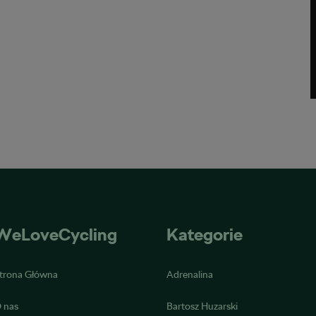
WeLoveCycling
Kategorie
trona Główna
Adrenalina
 nas
Bartosz Huzarski