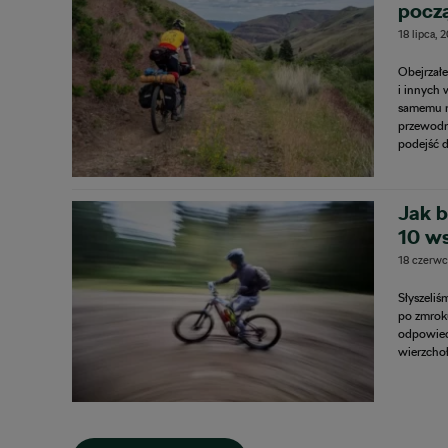
pocz
18 lipca, 
Obejrzał
i innych 
samemu n
przewodn
podejść 
Jak b
10 w
18 czerwc
Słyszeliś
po zmroku
odpowied
wierzcho