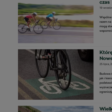
czas
19 wrześn
Wspólne 
razem na
mogą sta
wspomnie
Któr
Nowe
25 lipca, 
Budowa ś
jak i kie
podstawi
wyznaczan
ograniczy
Wielk