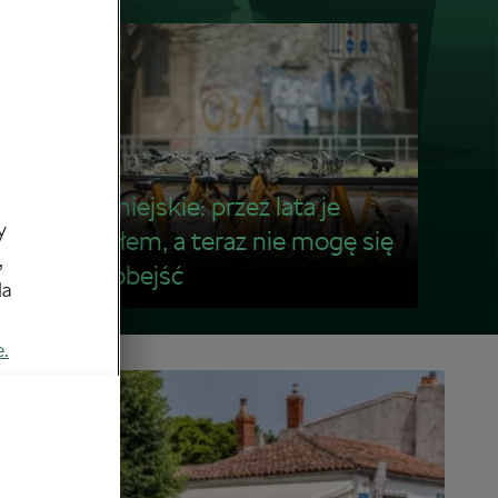
Rowery miejskie: przez lata je
y
ignorowałem, a teraz nie mogę się
,
bez nich obejść
da
e.