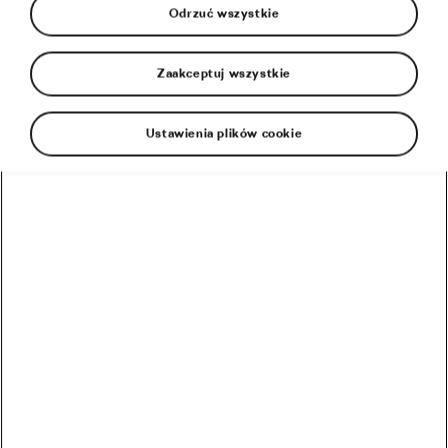
Odrzuć wszystkie
Zaakceptuj wszystkie
Ustawienia plików cookie
Nauka jazdy na rowerze to rytuał przejścia dla
każdego dziecka. Chociaż to, czy jest on bardziej
przerażający dla dziecka, czy dla rodzica, to już
kwestia dyskusyjna. Tak czy inaczej, gdy maluchy
nauczą się jeździć, wycieczki rowerowe mogą
stać się wspólną pasją rodziców i dzieci.
Mamy piłkarzy kibicują owinięte w ciepłe wełniane
szaliki z termosem gorącej herbaty z miodem i
cytryną. Z kolei mamy rugbistów zgrzytają zębami,
kiedy ich maluchy podczas walki o piłkę są