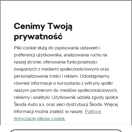
Cenimy Twoją
#bikefluencer
prywatność
Jak zostać najlepszą mamą-
Pliki cookie służą do zapisywania ustawień i
rowerzystką
preferencji użytkownika, analizowania ruchu na
naszej stronie, oferowania funkcjonalności
Autor:
Bonnie Friend
30 kwietnia, 2019
o
3:37 pm
związanych z mediami społecznościowymi oraz
Czas czytania: 4 min
personalizowania treści i reklam. Udostępniamy
również informacje o korzystaniu z witryny spółki
naszym partnerom ds. mediów społecznościowych,
reklamy i analityki. Użytkownik udziela zgody spółce
Škoda Auto a.s. oraz sieci dystrybucji Škoda. Więcej
informacji można znaleźć w naszej
Polityce
dotyczącej plików cookie.