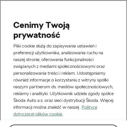
Cenimy Twoją
Kolarstwo szosowe
prywatność
Rocky, Lewandowski,
Pliki cookie służą do zapisywania ustawień i
Kwiatkowski…
preferencji użytkownika, analizowania ruchu na
naszej stronie, oferowania funkcjonalności
Zaszczepiamy rowerowego
związanych z mediami społecznościowymi oraz
bakcyla!
personalizowania treści i reklam. Udostępniamy
również informacje o korzystaniu z witryny spółki
Autor:
Škoda We Love Cycling
19 maja, 2016
o
8:06 am
naszym partnerom ds. mediów społecznościowych,
reklamy i analityki. Użytkownik udziela zgody spółce
Škoda Auto a.s. oraz sieci dystrybucji Škoda. Więcej
informacji można znaleźć w naszej
Polityce
dotyczącej plików cookie.