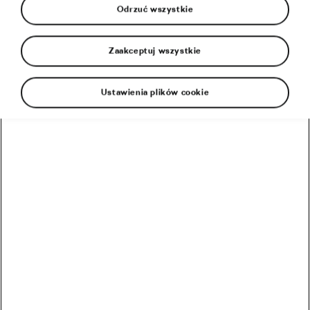
Odrzuć wszystkie
Zaakceptuj wszystkie
Ustawienia plików cookie
Zamykamy oczy i cofamy się o kilka,
kilkanaście, a nawet kilkadziesiąt lat. Widzimy
nasz pierwszy raz na dwukołowym rowerze…
… jednych asekurował ktoś dorosły, inni utrzymywali
równowagę, bo rodzice trzymali zamontowany do