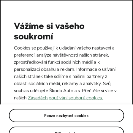
Vážíme si vašeho
Štítek:
Sepp Kuss
soukromí
Cookies se používají k ukládání vašeho nastavení a
preferencí, analýze návštěvnosti našich stránek,
zprostředkování funkcí sociálních médií a k
Nejsme zvířata! Nelidské stoupání
personalizaci obsahu a reklam. Informace o užívání
oslavou cyklistiky
našich stránek také sdílíme s našimi partnery z
27. 08. 2025
v
05:34
5 minut čtení
oblasti sociálních médií, reklamy a analytiky. Svůj
Silniční cyklistika
souhlas udělujete Škoda Auto a.s. Přečtěte si více v
našich
Zásadách používání souborů cookies.
Rozmanitá rudá kráska trpí nezájmem.
Přitom neprávem
Pouze nezbytné cookies
16. 08. 2024
v
14:57
6 minut čtení
Silniční cyklistika