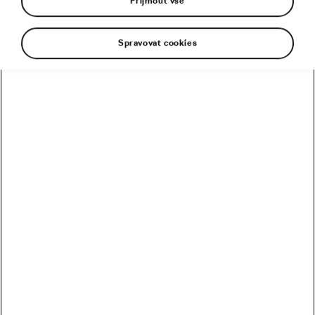
Přijmout vše
Spravovat cookies
Fanoušci je obdivují! Šílí při jejich výkonech na
legendárních stoupáních jako je Tourmalet či
Angliru stejně jako při spurtech v rovinatých
dějstvích. Ovšem ať už je oním opěvovaným Jonas