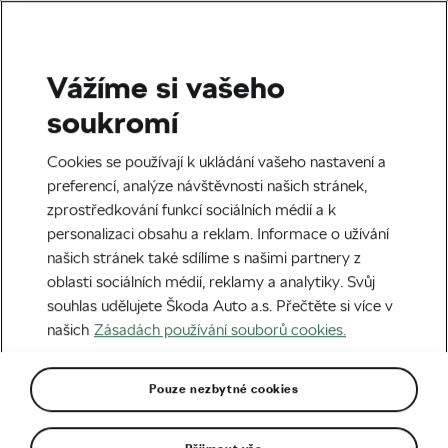
Vážíme si vašeho
Silniční cyklistika
soukromí
Armáda neviditelných! Kolik
Cookies se používají k ukládání vašeho nastavení a
lidí pečuje o hvězdy, jako je
preferencí, analýze návštěvnosti našich stránek,
zprostředkování funkcí sociálních médií a k
Sepp Kuss, Jonas
personalizaci obsahu a reklam. Informace o užívání
Vingegaard či Remco
našich stránek také sdílíme s našimi partnery z
oblasti sociálních médií, reklamy a analytiky. Svůj
Evenepoel?
souhlas udělujete Škoda Auto a.s. Přečtěte si více v
našich
Zásadách používání souborů cookies.
Autor:
We Love Cycling
15. 09. 2023
v
05:00
5 minut čtení
Pouze nezbytné cookies