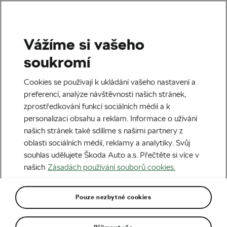
Vážíme si vašeho
Silniční cyklistika
soukromí
Patří elektrokolo do závodní
Cookies se používají k ukládání vašeho nastavení a
cyklistiky?
preferencí, analýze návštěvnosti našich stránek,
zprostředkování funkcí sociálních médií a k
Autor:
Radek Malina
12. 05. 2026
v
04:52
personalizaci obsahu a reklam. Informace o užívání
5 minut čtení
našich stránek také sdílíme s našimi partnery z
oblasti sociálních médií, reklamy a analytiky. Svůj
souhlas udělujete Škoda Auto a.s. Přečtěte si více v
našich
Zásadách používání souborů cookies.
Pouze nezbytné cookies