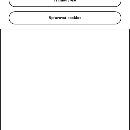
Přijmout vše
Spravovat cookies
Elektrokolo už dávno není jen dopravním
prostředkem pro pohodové výlety. V posledních
letech se z nich stal fenomén, který pronikl i do
světa sportu. A s tím přichází otázka, která
rozděluje cyklistickou komunitu: patří elektrokola
na startovní čáru závodů?
Základní definice cyklistiky zní, že jde o využití