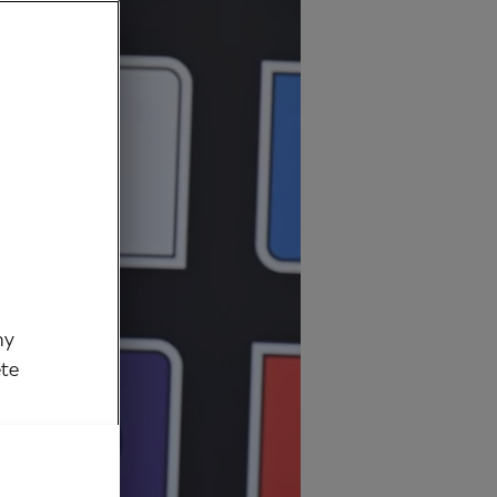
my
ěte