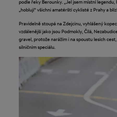
podle řeky Berounky. „Jel jsem místní legendu, 
„hoblují“ všichni amatérští cyklisté z Prahy a blí
Pravidelně stoupá na Zdejcinu, vyhlášený kopec
vzdálenější jako jsou Podmokly, Čilá, Nezabudice,
gravel, protože narážím i na spoustu lesích cest
silničním speciálu.