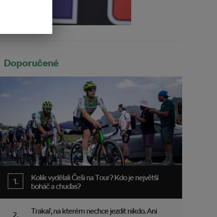
Doporučené
Kolik vydělali Češi na Tour? Kdo je největší
boháč a chuďas?
Trakař, na kterém nechce jezdit nikdo. Ani