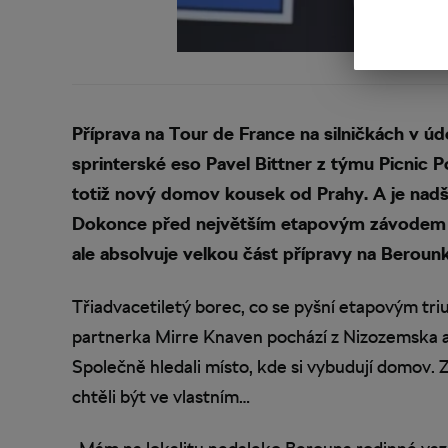
Příprava na Tour de France na silničkách v 
sprinterské eso Pavel Bittner z týmu Picnic 
totiž nový domov kousek od Prahy. A je nadše
Dokonce před největším etapovým závodem p
ale absolvuje velkou část přípravy na Berounk
Třiadvacetiletý borec, co se pyšní etapovým tr
partnerka Mirre Knaven pochází z Nizozemska a 
Společně hledali místo, kde si vybudují domov.
chtěli být ve vlastním…