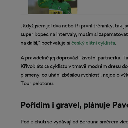
„Když jsem jel dva nebo tři první tréninky, tak 
super kopec na intervaly, musím si zapamatovat 
na další,“ pochvaluje si
český elitní cyklista
.
A pravidelně jej doprovází i životní partnerka. T
Křivoklátska cyklistu v tmavě modrém dresu dop
písmeny, co uhání zběsilou rychlostí, nejde o vý
Tour pelotonu.
Pořídím i gravel, plánuje Pav
Podle chuti se vydávají od Berouna směrem víc