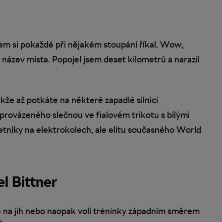
jsem si pokaždé při nějakém stoupání říkal. Wow,
název místa. Popojel jsem deset kilometrů a narazil
akže až potkáte na některé zapadlé silnici
rovázeného slečnou ve fialovém trikotu s bílými
letníky na elektrokolech, ale elitu současného World
el Bittner
e na jih nebo naopak volí tréninky západním směrem