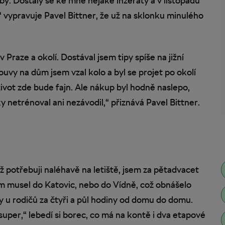
y. Dostaly se ke mně nějaké inzeráty a v listopadu
“ vypravuje Pavel Bittner, že už na sklonku minulého
v Praze a okolí. Dostával jsem tipy spíše na jižní
uvy na dům jsem vzal kolo a byl se projet po okolí
 život zde bude fajn. Ale nákup byl hodně naslepo,
 netrénoval ani nezávodil,“ přiznává Pavel Bittner.
ž potřebuji naléhavě na letiště, jsem za pětadvacet
m musel do Katovic, nebo do Vídně, což obnášelo
ky u rodičů za čtyři a půl hodiny od domu do domu.
super,“ lebedí si borec, co má na kontě i dva etapové