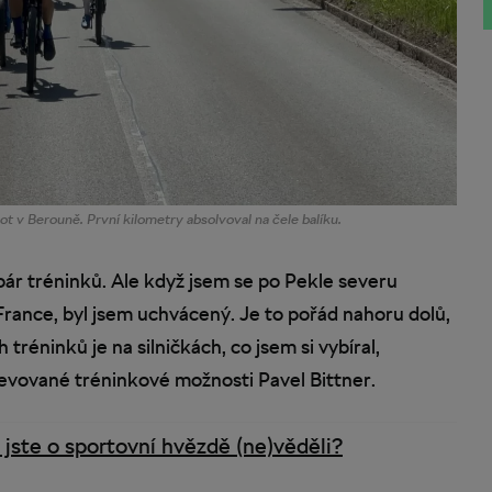
ot v Berouně. První kilometry absolvoval na čele balíku.
pár tréninků. Ale když jsem se po Pekle severu
France, byl jsem uchvácený. Je to pořád nahoru dolů,
tréninků je na silničkách, co jsem si vybíral,
evované tréninkové možnosti Pavel Bittner.
 jste o sportovní hvězdě (ne)věděli?