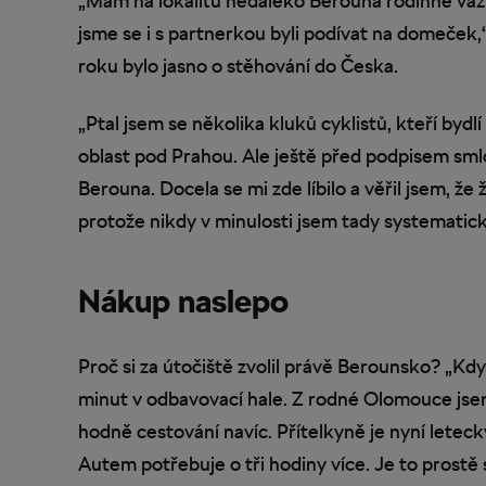
„Mám na lokalitu nedaleko Berouna rodinné vazb
jsme se i s partnerkou byli podívat na domeček,
roku bylo jasno o stěhování do Česka.
„Ptal jsem se několika kluků cyklistů, kteří bydlí 
oblast pod Prahou. Ale ještě před podpisem smlo
Berouna. Docela se mi zde líbilo a věřil jsem, že
protože nikdy v minulosti jsem tady systematicky
Nákup naslepo
Proč si za útočiště zvolil právě Berounsko? „Kdy
minut v odbavovací hale. Z rodné Olomouce jse
hodně cestování navíc. Přítelkyně je nyní letec
Autem potřebuje o tři hodiny více. Je to prostě 