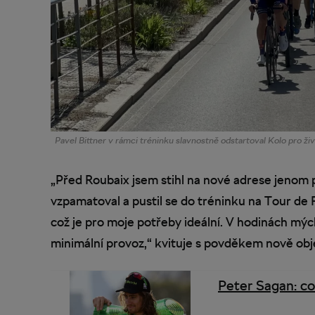
Pavel Bittner v rámci tréninku slavnostně odstartoval Kolo pro živ
„Před Roubaix jsem stihl na nové adrese jenom 
vzpamatoval a pustil se do tréninku na Tour de 
což je pro moje potřeby ideální. V hodinách mých 
minimální provoz,“ kvituje s povděkem nově obj
Peter Sagan: co