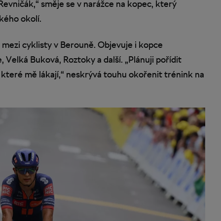
Řevničák,“ směje se v narážce na kopec, který
zkého okolí.
 mezi cyklisty v Berouně. Objevuje i kopce
 Velká Buková, Roztoky a další. „Plánuji pořídit
, které mě lákají,“ neskrývá touhu okořenit trénink na