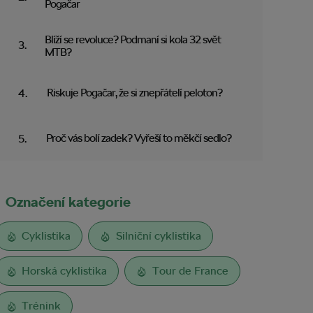
Pogačar
Blíží se revoluce? Podmaní si kola 32 svět
MTB?
Riskuje Pogačar, že si znepřátelí peloton?
Proč vás bolí zadek? Vyřeší to měkčí sedlo?
Označení kategorie
Cyklistika
Silniční cyklistika
Horská cyklistika
Tour de France
Trénink