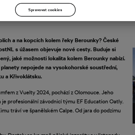
Spravovat cookies
údolích a na kopcích kolem řeky Berounky? České
PostNL s úžasem objevuje nové cesty. Buduje si
ný, jaké možnosti lokalita kolem Berounky nabízí.
lanety nepojede na vysokohorské soustřední,
u a Křivoklátsku.
iumfem z Vuelty 2024, pochází z Olomouce. Jeho
je profesionální závodnicí týmu EF Education Oatly.
 Zimu tráví ve španělském Calpe. Od jara do podzimu