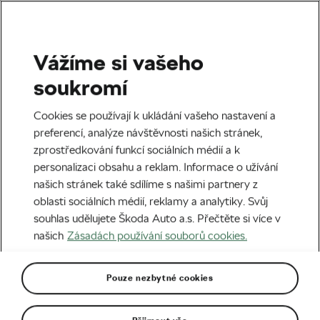
Vážíme si vašeho
Silniční cyklistika
soukromí
Pavel Bittner: Prolomil jsem
Cookies se používají k ukládání vašeho nastavení a
bariéru
preferencí, analýze návštěvnosti našich stránek,
zprostředkování funkcí sociálních médií a k
Autor:
Radek Malina
09. 01. 2025
v
03:20
personalizaci obsahu a reklam. Informace o užívání
7 minut čtení
našich stránek také sdílíme s našimi partnery z
oblasti sociálních médií, reklamy a analytiky. Svůj
souhlas udělujete Škoda Auto a.s. Přečtěte si více v
našich
Zásadách používání souborů cookies.
Pouze nezbytné cookies