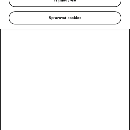
Přijmout vše
Spravovat cookies
Cesta k úspěchu si žádá oběti. A tak Pavel Bittner
poprvé v životě prožil Vánoce a přelom roku
mimo domov. Dvaadvacetiletý český cyklista
týmu Picnic PostNL doufá, že odměnou budou
skvělé výsledky. Vždyť v loňském roce vyhrál
etapu na Vueltě!
Rodák z Olomouce pro We Love Cycling vysvětluje,