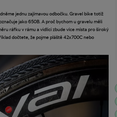
édněme jednu zajímavou odbočku. Gravel bike totiž
 označuje jako 650B. A proč bychom u gravelu měli
u ráfku v rámu a vidlici zbude více místa pro široký
příklad dočtete, že pojme pláště 42x700C nebo