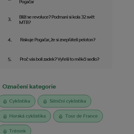
Pogačar
Blíží se revoluce? Podmaní si kola 32 svět
MTB?
Riskuje Pogačar, že si znepřátelí peloton?
Proč vás bolí zadek? Vyřeší to měkčí sedlo?
Označení kategorie
Cyklistika
Silniční cyklistika
Horská cyklistika
Tour de France
Trénink