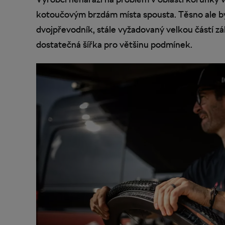
kotoučovým brzdám místa spousta. Těsno ale bý
dvojpřevodník, stále vyžadovaný velkou částí z
dostatečná šířka pro většinu podmínek.