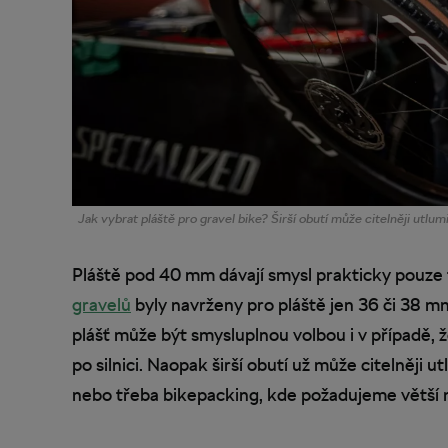
Jak vybrat pláště pro gravel bike? Širší obutí může citelněji utlumi
Pláště pod 40 mm dávají smysl prakticky pouze t
gravelů
byly navrženy pro pláště jen 36 či 38 mm 
plášť může být smysluplnou volbou i v případě,
po silnici. Naopak širší obutí už může citelněji u
nebo třeba bikepacking, kde požadujeme větší n