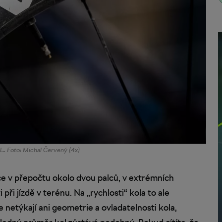
ol… Foto: Michal Červený (4x)
řce v přepočtu okolo dvou palců, v extrémních
při jízdě v terénu. Na „rychlosti“ kola to ale
netýkají ani geometrie a ovladatelnosti kola,