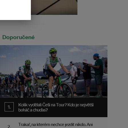
Doporučené
Kolik vydělali Češi na Tour? Kdo je největší
boháč a chuďas?
Trakař, na kterém nechce jezdit nikdo. Ani