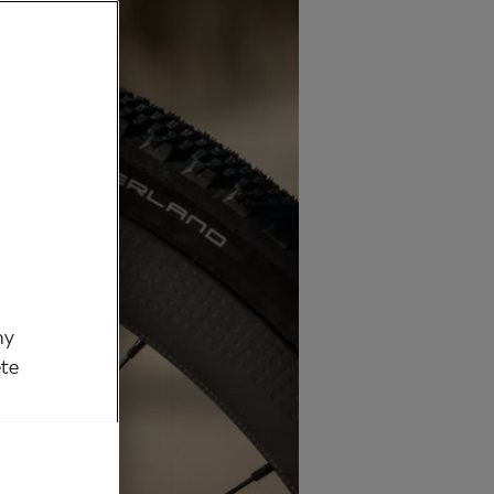
my
ěte