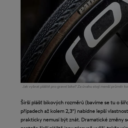
Jak vybrat pláště pro gravel bike? Za úvahu stojí menší průměr k
Širší plášť bikových rozměrů (bavíme se tu o ší
případech až kolem 2,3“) nabídne lepší vlastnosti 
prakticky nemusí být znát. Dramatické změny se 