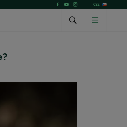
CZE
e?