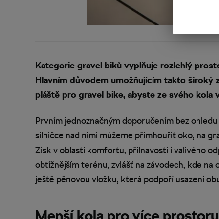
Kategorie gravel biků vyplňuje rozlehlý prost
Hlavním důvodem umožňujícím takto široký zá
pláště pro gravel bike, abyste ze svého kola
Prvním jednoznačným doporučením bez ohledu na 
silničce nad nimi můžeme přimhouřit oko, na g
Zisk v oblasti komfortu, přilnavosti i valivého
obtížnějším terénu, zvlášť na závodech, kde na o
ještě pěnovou vložku, která podpoří usazení obu
Menší kola pro více prostoru