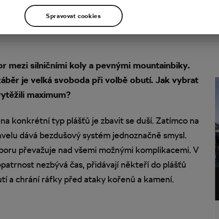
Spravovat cookies
or mezi silničními koly a pevnými mountainbiky.
běr je velká svoboda při volbě obutí. Jak vybrat
 vytěžili maximum?
konkrétní typ plášťů je zbavit se duší. Zatímco na
ravelu dává bezdušový systém jednoznačně smysl.
 odporu převažuje nad všemi možnými komplikacemi. V
patrnost nezbývá čas, přidávají někteří do plášťů
tí a chrání ráfky před ataky kořenů a kamení.