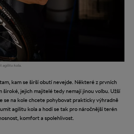
t agilitu kola.
am, kam se širší obutí nevejde. Některé z prvních
široké, jejich majitelé tedy nemají jinou volbu. Užší
 že se na kole chcete pohybovat prakticky výhradně
tlumit agilitu kola a hodí se tak pro náročnější terén
osnost, komfort a spolehlivost.