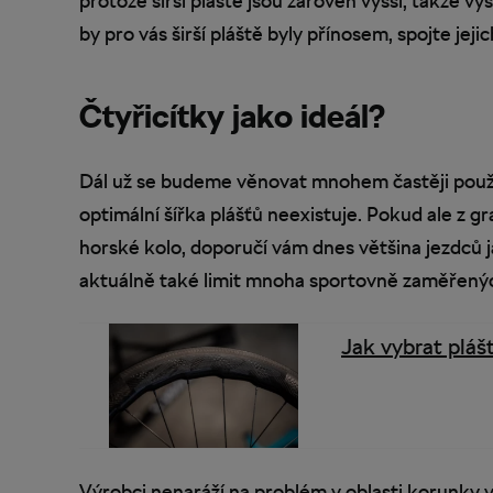
protože širší pláště jsou zároveň vyšší, takže v
by pro vás širší pláště byly přínosem, spojte je
Čtyřicítky jako ideál?
Dál už se budeme věnovat mnohem častěji použ
optimální šířka plášťů neexistuje. Pokud ale z g
horské kolo, doporučí vám dnes většina jezdců j
aktuálně také limit mnoha sportovně zaměřenýc
Jak vybrat plášt
Výrobci nenaráží na problém v oblasti korunky v