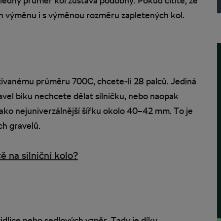
ýsledný průměr kol zůstává podobný. Pokud cítíte, že
jich výměnu i s výměnou rozměru zapletených kol.
ívanému průměru 700C, chcete-li 28 palců. Jediná
ravel biku nechcete dělat silničku, nebo naopak
ako nejuniverzálnější šířku okolo 40–42 mm. To je
h gravelů.
ě na silniční kolo?
idlice nebo sedlových vzpěr. Tady je díky