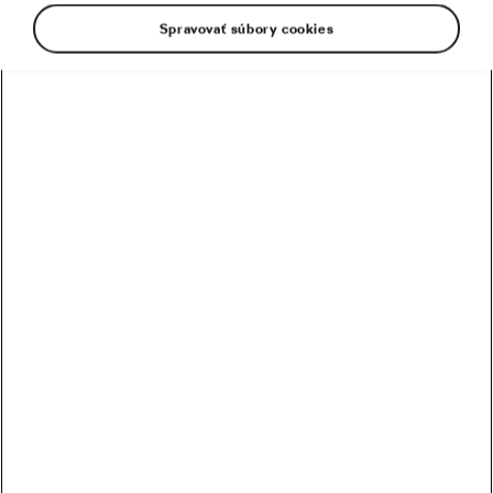
Spravovať súbory cookies
Napínavý súboj do poslednej etapy – Giro
pozná svojho víťaza