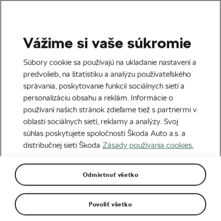
Vážime si vaše súkromie
Giro D’Italia
Súbory cookie sa používajú na ukladanie nastavení a
predvolieb, na štatistiku a analýzu používateľského
správania, poskytovanie funkcií sociálnych sietí a
personalizáciu obsahu a reklám. Informácie o
používaní našich stránok zdieľame tiež s partnermi v
oblasti sociálnych sietí, reklamy a analýzy. Svoj
súhlas poskytujete spoločnosti Škoda Auto a.s. a
distribučnej sieti Škoda
Zásady používania cookies.
Giro d’Italia 2022 – aký bol súboj o Maglia
Rosa?
Odmietnuť všetko
02. 06. 2022
o
08:00
5 minút čítania
Povoliť všetko