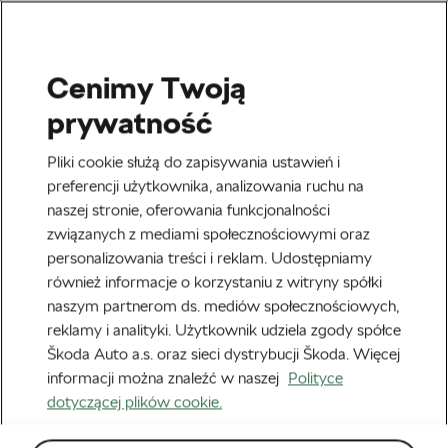
Cenimy Twoją
Tag:
czyścić łańcuch
prywatność
rowerowy
Pliki cookie służą do zapisywania ustawień i
preferencji użytkownika, analizowania ruchu na
naszej stronie, oferowania funkcjonalności
związanych z mediami społecznościowymi oraz
personalizowania treści i reklam. Udostępniamy
Wosk czy smar – co wolą łańcuchy?
również informacje o korzystaniu z witryny spółki
16 maja, 2025
o
10:48 am
Czas czytania: 2 min
naszym partnerom ds. mediów społecznościowych,
reklamy i analityki. Użytkownik udziela zgody spółce
Outdoor/MTB
Škoda Auto a.s. oraz sieci dystrybucji Škoda. Więcej
informacji można znaleźć w naszej
Polityce
dotyczącej plików cookie.
Jak nasmarować łańcuch – 4 proste
kroki
22 maja, 2018
o
6:33 pm