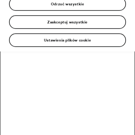
Odrzuć wszystkie
Zaakceptuj wszystkie
Ustawienia plików cookie
Jeśli Amerykanie nauczyli świat koszykówki, to
Polacy nauczyli Amerykanów kolarstwa. A
dokładnie jeden Polak – Edward Borysewicz,
którego kilkanaście dni temu pożegnał świat
sportu.
Gdyby nie on, nie wiadomo, gdzie dziś znajdowałoby
się amerykańskie kolarstwo. Greg LeMond pewnie
nie odniósłby takich sukcesów, a talent Lance’a