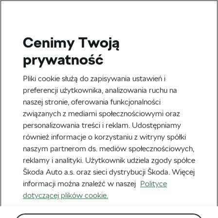
Cenimy Twoją
Ciekawostki
prywatność
Zapewnił Amerykanom
Pliki cookie służą do zapisywania ustawień i
worek medali! Kolarski
preferencji użytkownika, analizowania ruchu na
naszej stronie, oferowania funkcjonalności
świat pożegnał polskiego
związanych z mediami społecznościowymi oraz
trenera…
personalizowania treści i reklam. Udostępniamy
również informacje o korzystaniu z witryny spółki
Autor:
Piotr Nowik
2 grudnia, 2020
o
2:40 pm
naszym partnerom ds. mediów społecznościowych,
reklamy i analityki. Użytkownik udziela zgody spółce
Škoda Auto a.s. oraz sieci dystrybucji Škoda. Więcej
informacji można znaleźć w naszej
Polityce
dotyczącej plików cookie.