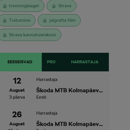
treeninglaager
Strava
Toitumine
jalgratta film
Strava kannatuseskoor
EESSEISVAD
PRO
HARRASTAJA
12
Harrastaja
Škoda MTB Kolmapäevak Pirita SKO Motors Spetsiaal
August
3 päeva
Eesti
26
Harrastaja
Škoda MTB Kolmapäevak Saku
August