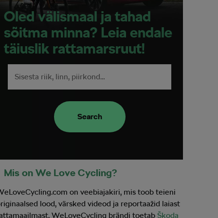
Oled välismaal ja tahad
sõitma minna? Leia endale
täiuslik rattamarsruut!
Search
Mis on We Love Cycling?
eLoveCycling.com on veebiajakiri, mis toob teieni
riginaalsed lood, värsked videod ja reportaažid laiast
attamaailmast. WeLoveCycling brändi toetab
Škoda