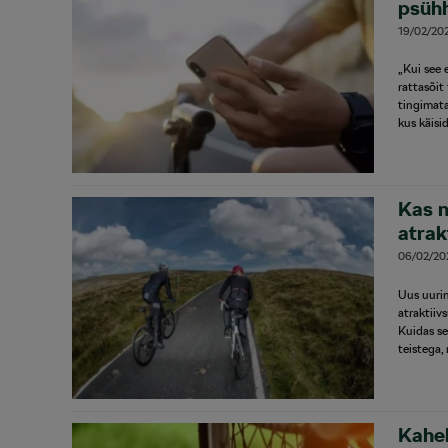
psühh
19/02/20
„Kui see 
rattasõit
tingimata
kus käisi
Kas n
atrak
06/02/20
Uus uurin
atraktiiv
Kuidas se
teistega,
Kahek