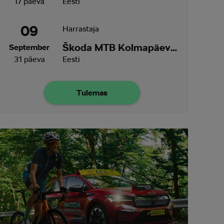
17 päeva
Eesti
09
Harrastaja
Škoda MTB Kolmapäevak Ruu
September
31 päeva
Eesti
Tulemas