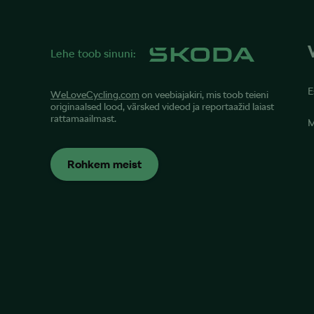
Lehe toob sinuni:
E
WeLoveCycling.com
on veebiajakiri, mis toob teieni
originaalsed lood, värsked videod ja reportaažid laiast
rattamaailmast.
M
Rohkem meist