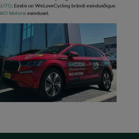
AUTO
. Eestis on WeLoveCycling brändi esindusõigus
SKO Motorsi
esindusel.