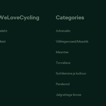
WeLoveCycling
Categories
sileht
Adrenaliin
eist
Välitegevused/Maastik
Maantee
Turvalisus
Suhtlemine ja kultuur
Perekond
Jalgrattaga linnas