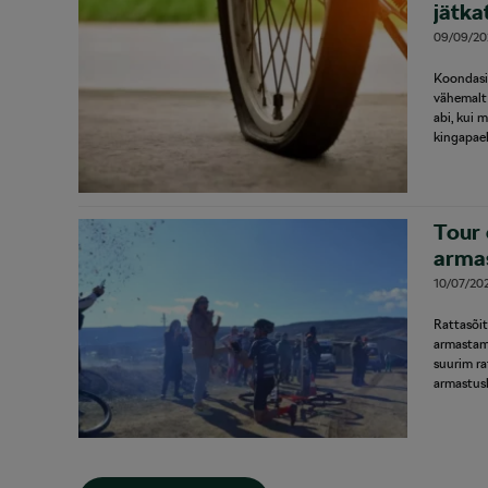
jätka
09/09/20
Koondasim
vähemalt 
abi, kui 
kingapael
Tour 
armas
10/07/20
Rattasõit
armastam
suurim ra
armastus