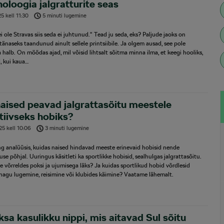
oloogia jalgratturite seas
25
kell
11:30
5 minuti lugemine
ei ole Stravas siis seda ei juhtunud.“ Tead ju seda, eks? Paljude jaoks on
 tänaseks taandunud ainult sellele printsiibile. Ja olgem ausad, see pole
 halb. On möödas ajad, mil võisid lihtsalt sõitma minna ilma, et keegi hooliks,
d, kui kaua…
aised peavad jalgrattasõitu meestele
tiivseks hobiks?
25
kell
10:06
3 minuti lugemine
g analüüsis, kuidas naised hindavad meeste erinevaid hobisid nende
suse põhjal. Uuringus käsitleti ka sportlikke hobisid, sealhulgas jalgrattasõitu.
e võrreldes poksi ja ujumisega läks? Ja kuidas sportlikud hobid võrdlesid
 nagu lugemine, reisimine või klubides käimine? Vaatame lähemalt.
sa kasulikku nippi, mis aitavad Sul sõitu