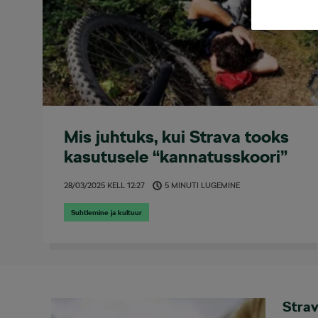
Mis juhtuks, kui Strava tooks
kasutusele “kannatusskoori”
28/03/2025
KELL
12:27
5 MINUTI LUGEMINE
Suhtlemine ja kultuur
Strav