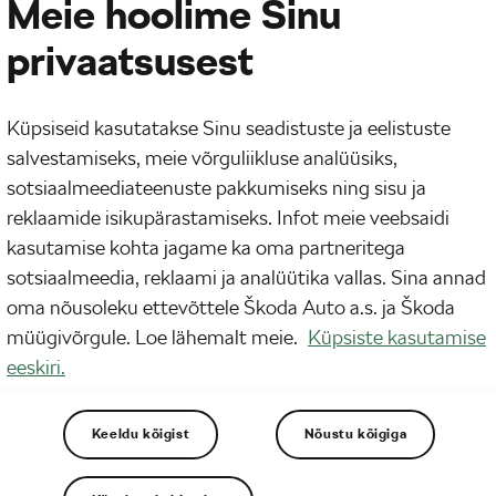
Meie hoolime Sinu
privaatsusest
Küpsiseid kasutatakse Sinu seadistuste ja eelistuste
salvestamiseks, meie võrguliikluse analüüsiks,
sotsiaalmeediateenuste pakkumiseks ning sisu ja
reklaamide isikupärastamiseks. Infot meie veebsaidi
näitavad eri riikide uuringud
kasutamise kohta jagame ka oma partneritega
sotsiaalmeedia, reklaami ja analüütika vallas. Sina annad
oma nõusoleku ettevõttele Škoda Auto a.s. ja Škoda
müügivõrgule. Loe lähemalt meie.
Küpsiste kasutamise
eeskiri.
Keeldu kõigist
Nõustu kõigiga