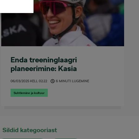
Enda treeninglaagri
planeerimine: Kasia
Niewiadoma soovitused
06/03/2025
KELL
02:22
6 MINUTI LUGEMINE
Suhtlemine ja kultuur
Sildid kategooriast