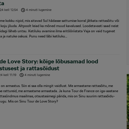
ta
24
kell
12:54
4 minuti lugemine
e kokku nipid, mis aitavad Sul hädasse sattumise korral jätkata rattasõitu või
koju jõuda. Altpoolt leiad ka mõned muud kavalused. Loodetavasti saad neist
midagi läheb untsu. Ketiluku avamine ilma eritööriistata Vaja on vaid tugevat
a ja natuke oskusi. Punu need läbi ketiluku…
de Love Story: kõige lõbusamad lood
tusest ja rattasõidust
24
kell
11:19
4 minuti lugemine
 on armastus. Siin ei saa olla mingit vaidlust. Me armastame rattasõitu, me
e rattureid, me armastame armastada. Ja kuna Tour de France on iga-aastane
ttasündmus maailmas, otsustasimegi pärida, mis on Sinu suurim rattasõidu-
lugu. Mis on Sinu Tour de Love Story?