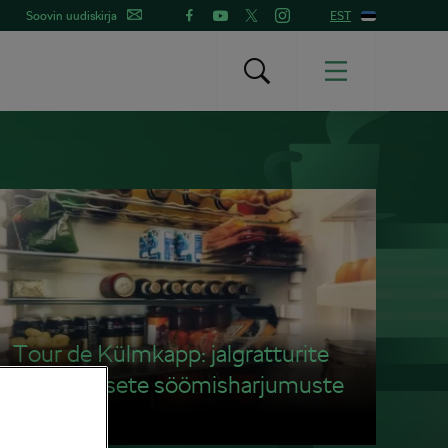
Soovin uudiskirja
EST
Tour de Külmkapp: jalgratturite
sõidujärgsete söömisharjumuste
edetabel