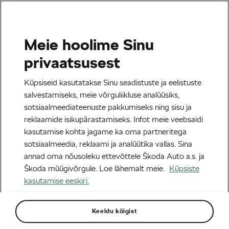
Meie hoolime Sinu
Info isikuandmete
privaatsusest
töötlemise kohta
Küpsiseid kasutatakse Sinu seadistuste ja eelistuste
salvestamiseks, meie võrguliikluse analüüsiks,
küpsiste ja teiste
sotsiaalmeediateenuste pakkumiseks ning sisu ja
reklaamide isikupärastamiseks. Infot meie veebsaidi
veebitehnoloogiate abil
kasutamise kohta jagame ka oma partneritega
sotsiaalmeedia, reklaami ja analüütika vallas. Sina
annad oma nõusoleku ettevõttele Škoda Auto a.s. ja
Škoda müügivõrgule. Loe lähemalt meie.
Küpsiste
KÜPSISED
kasutamise eeskiri.
Kasutame veebilehel küpsiseid, tagamaks
Keeldu kõigist
registreerimisprotsessi terviklikkust ja võimaldamaks