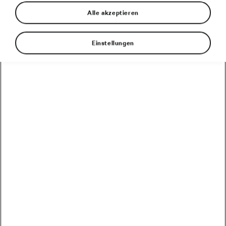
Alle akzeptieren
Einstellungen
Alberto Contador
Freue dich mit
auf die
letzte Grand Tour
der Saison.
#cyclingthroughspain