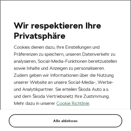
Wir respektieren Ihre
Privatsphäre
La Vuelta 2024
Cookies dienen dazu, Ihre Einstellungen und
Von
Škoda We Love Cycling
Präferenzen zu speichern, unseren Datenverkehr zu
16. August 2024
um
11:37
Uhr
analysieren, Social-Media-Funktionen bereitzustellen
sowie Inhalte und Anzeigen zu personalisieren.
Zudem geben wir Informationen über die Nutzung
unserer Website an unsere Social-Media-, Werbe-
und Analytikpartner. Sie erteilen Škoda Auto a.s.
und dem Škoda Vertriebsnetz Ihre Zustimmung.
Mehr dazu in unserer
Cookie Richtlinie
.
Alle ablehnen