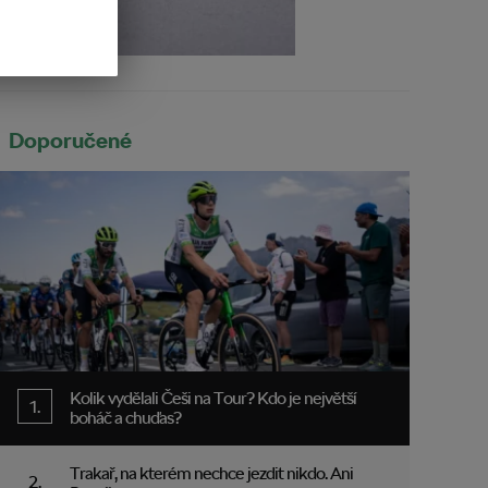
Doporučené
Kolik vydělali Češi na Tour? Kdo je největší
boháč a chuďas?
Trakař, na kterém nechce jezdit nikdo. Ani