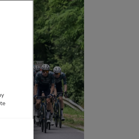
my
ěte