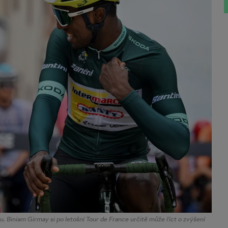
nu. Biniam Girmay si po letošní Tour de France určitě může říct o zvýšení