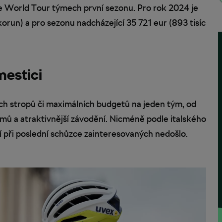
ve World Tour týmech první sezonu. Pro rok 2024 je
orun) a pro sezonu nadcházející 35 721 eur (893 tisíc
mestici
ých stropů či maximálních budgetů na jeden tým, od
týmů a atraktivnější závodění. Nicméně podle italského
í při poslední schůzce zainteresovaných nedošlo.