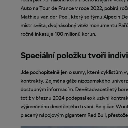
Auto na Tour de France v roce 2022, pobírá ročn
Mathieu van der Poel, který se týmu Alpecin De
mistr světa, dvojnásobný vítěz monumentu Paříž
ročně inkasuje 100 milionů korun.
Speciální položku tvoři indiv
Jde pochopitelně jen o sumy, které cyklistům vyp
kontrakty. Zejména gáže nizozemského univerzá
dostupným informacím. Devětadvacetiletý borec 
totiž v březnu 2024 podepsal exkluzivní kontr
výjimečného desetiletého trvání. Belgičan Wout
placený nápojovým gigantem Red Bull, přestože 