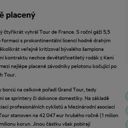
ě placený
ý čtyřikrát vyhrál Tour de France. S roční gáží 5,5
ro formaci s prokontinentální licencí hodně drahým
ěkolikrát veřejně kritizoval bývalého šampiona
 kontraktu nechce devětatřicetiletý rodák z Keni
t mezi nejlépe placené závodníky pelotonu kočující po
h Tour.
y borců na celkové pořadí Grand Tour, tedy
ní se sprintery či dokonce domestiky. Na základě
iací profesionálních cyklistů a Mezinárodní asociací
 Tour stanoven na 42 047 eur hrubého ročně (1 milion
milionu korun. Jinou částku však pobírají