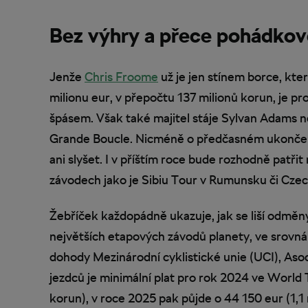
Bez výhry a přece pohádkov
Jenže
Chris Froome
už je jen stínem borce, kter
milionu eur, v přepočtu 137 milionů korun, je p
špásem. Však také majitel stáje Sylvan Adams n
Grande Boucle. Nicméně o předčasném ukončení
ani slyšet. I v příštím roce bude rozhodně patři
závodech jako je Sibiu Tour v Rumunsku či Czec
Žebříček každopádně ukazuje, jak se liší odměn
největších etapových závodů planety, ve srovná
dohody Mezinárodní cyklistické unie (UCI), Asoc
jezdců je minimální plat pro rok 2024 ve World
korun), v roce 2025 pak půjde o 44 150 eur (1,1 