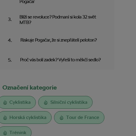
Pogačar
Blíží se revoluce? Podmaní si kola 32 svět
MTB?
Riskuje Pogačar, že si znepřátelí peloton?
Proč vás bolí zadek? Vyřeší to měkčí sedlo?
Označení kategorie
Cyklistika
Silniční cyklistika
Horská cyklistika
Tour de France
Trénink