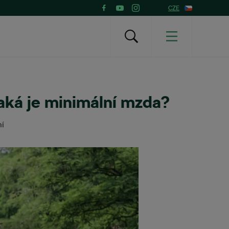
CZE
jaká je minimální mzda?
ní