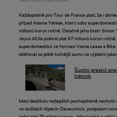
platu. Foto: A.S.O./Billy Ceusters
Každopádně pro Tour de France platí, že i domes
případ Adama Yatese, který coby superdomesti
milionů korun ročně. Ostatně jeho bratr Simon 
Jayco AlUla pobíral plat 67 milionů korun ročn
superdomestiků ve formaci Visma Lease a Bike 
obětoval za ještě tučnější sumu na výplatní pásc
Šupito presto! ane
trénink
Mezi desítkou nejlepších pochopitelně nechybí an
ve službách Alpecin Deceuninck, podpisem nov
roční plat 75 milionů korun. Jeho krajan a velk