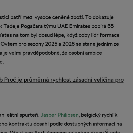
tici patří mezi vysoce ceněné zboží. To dokazuje
k Tadeje Pogačara týmu UAE Emirates pobírá 65
Yates na tom byl dosud lépe, když coby lídr formace
ě. Ovšem pro sezony 2025 a 2026 se stane jedním ze
a je velmi pravděpodobné, že osobní ambice
e.
b Proč je průměrná rychlost zásadní veličina pro
i elitní spurteři.
Jasper Philipsen
, belgický rychlík
ého kontraktu dosáhl podle dostupných informací na
ý rival Wout van Aert, šampion zeleného dresu Škoda