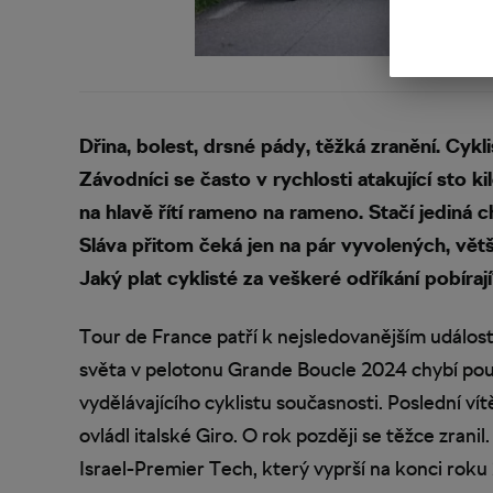
Dřina, bolest, drsné pády, těžká zranění. Cykli
Závodníci se často v rychlosti atakující sto k
na hlavě řítí rameno na rameno. Stačí jediná c
Sláva přitom čeká jen na pár vyvolených, větš
Jaký plat cyklisté za veškeré odříkání pobírají
Tour de France patří k nejsledovanějším událost
světa v pelotonu Grande Boucle 2024 chybí pou
vydělávajícího cyklistu současnosti. Poslední ví
ovládl italské Giro. O rok později se těžce zran
Israel-Premier Tech, který vyprší na konci roku