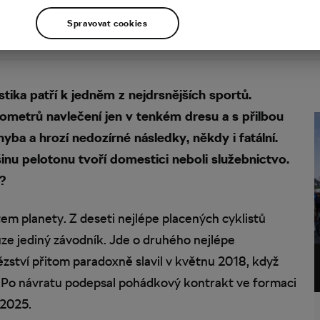
Spravovat cookies
stika patří k jedněm z nejdrsnějších sportů.
ilometrů navlečení jen v tenkém dresu a s přilbou
hyba a hrozí nedozírné následky, někdy i fatální.
inu pelotonu tvoří domestici neboli služebnictvo.
?
em planety. Z deseti nejlépe placených cyklistů
ze jediný závodník. Jde o druhého nejlépe
tězství přitom paradoxně slavil v květnu 2018, když
il. Po návratu podepsal pohádkový kontrakt ve formaci
 2025.