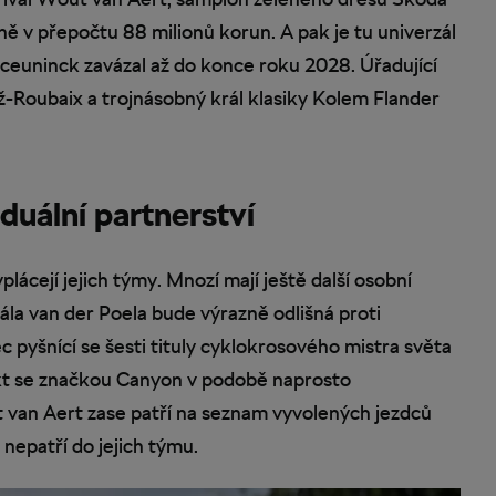
ě v přepočtu 88 milionů korun. A pak je tu univerzál
ceuninck zavázal až do konce roku 2028. Úřadující
-Roubaix a trojnásobný král klasiky Kolem Flander
iduální partnerství
lácejí jejich týmy. Mnozí mají ještě další osobní
la van der Poela bude výrazně odlišná proti
pyšnící se šesti tituly cyklokrosového mistra světa
akt se značkou Canyon v podobě naprosto
 van Aert zase patří na seznam vyvolených jezdců
nepatří do jejich týmu.