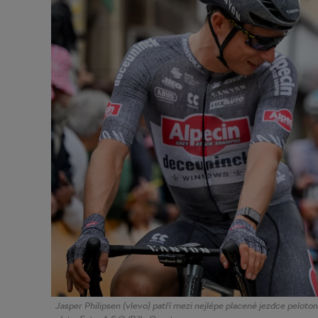
Jasper Philipsen (vlevo) patří mezi nejlépe placené jezdce peloto