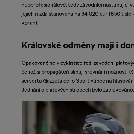
neoprofesionálové, tedy závodníci nastupující 
jejich mzda stanovena na 34 020 eur (850 tisíc k
korun).
Královské odměny mají i do
Opakovaně se v cyklistice řeší zavedení platov
čehož si propagátoři slibují srovnání možností 
servertu Gazzeta dello Sport vůbec na hlasován
Jednání o platových stropech bylo zablokováno.