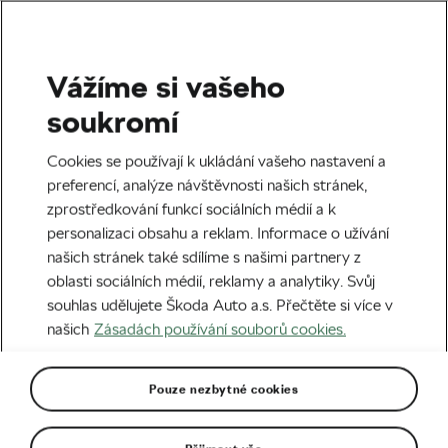
Vážíme si vašeho
Silniční cyklistika
soukromí
Tour de France 2014: Žralok
Cookies se používají k ukládání vašeho nastavení a
z Messiny cupuje soupeře
preferencí, analýze návštěvnosti našich stránek,
zprostředkování funkcí sociálních médií a k
na cucky
personalizaci obsahu a reklam. Informace o užívání
našich stránek také sdílíme s našimi partnery z
Autor:
Radek Malina
27. 06. 2024
v
04:00
oblasti sociálních médií, reklamy a analytiky. Svůj
6 minut čtení
souhlas udělujete Škoda Auto a.s. Přečtěte si více v
našich
Zásadách používání souborů cookies.
Pouze nezbytné cookies