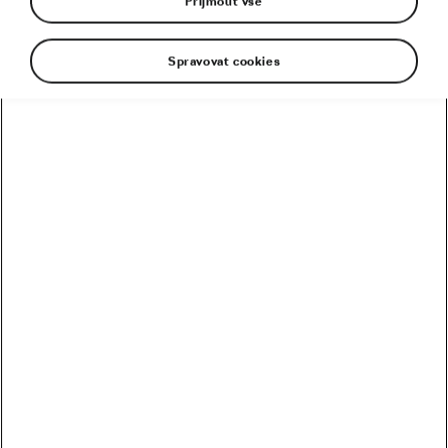
Přijmout vše
Spravovat cookies
Už třikrát stál na startu. Plný odhodlání a ambicí.
Ale vysněné vítězství unikalo. Ani na etapové
prvenství nedosáhl. Ale Tour de France 2014 má
všechno změnit. Ital Vincenzo Nibali přijíždí
do Leedsu, ale nepatří k hlavním aspirantům na
vítězství. O to silnější je jeho motivace.