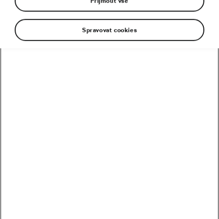
Přijmout vše
Spravovat cookies
Doufá v magii domácího závodu. Ondřej Cink
neprožívá v sedle kola šťastné období. Od startu
sezony jej provází zdravotní trable. Potíže se však
táhnou už delší dobu. Ve snaze o zvrat situace
nejlepší český biker sáhnul ke změně trenéra.