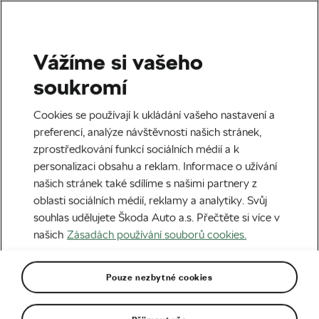
Vážíme si vašeho
Horská cyklistika
soukromí
Ondřej Cink má trenéra
Cookies se používají k ukládání vašeho nastavení a
z Movistaru a přiznává: Už je
preferencí, analýze návštěvnosti našich stránek,
zprostředkování funkcí sociálních médií a k
toho na mě moc, byl jsem
personalizaci obsahu a reklam. Informace o užívání
psychicky zlomený
našich stránek také sdílíme s našimi partnery z
oblasti sociálních médií, reklamy a analytiky. Svůj
Autor:
Radek Malina
24. 05. 2024
v
07:25
souhlas udělujete Škoda Auto a.s. Přečtěte si více v
7 minut čtení
našich
Zásadách používání souborů cookies.
Pouze nezbytné cookies