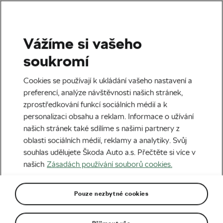
Vážíme si vašeho
Štítek:
Nové Město na
soukromí
Moravě
Cookies se používají k ukládání vašeho nastavení a
preferencí, analýze návštěvnosti našich stránek,
zprostředkování funkcí sociálních médií a k
personalizaci obsahu a reklam. Informace o užívání
našich stránek také sdílíme s našimi partnery z
Pidcock mezi dvěma světy. Balanc,
oblasti sociálních médií, reklamy a analytiky. Svůj
který bolí i vyhrává
souhlas udělujete Škoda Auto a.s. Přečtěte si více v
27. 05. 2026
v
08:08
5 minut čtení
našich
Zásadách používání souborů cookies.
Horská cyklistika
Pouze nezbytné cookies
Vysočina viděla rekord olympijského
krále
24. 05. 2026
v
18:46
5 minut čtení