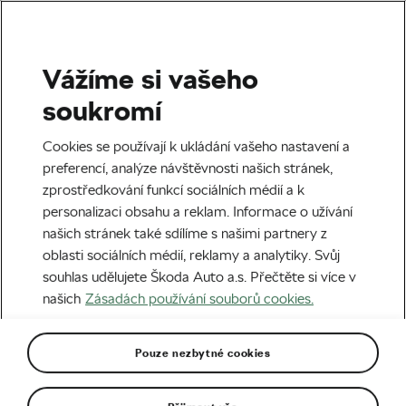
Vážíme si vašeho
Horská cyklistika
soukromí
Zaměř se na dva závody,
Cookies se používají k ukládání vašeho nastavení a
nakázal šéf. Které bitvy
preferencí, analýze návštěvnosti našich stránek,
zprostředkování funkcí sociálních médií a k
Ondřej Cink zvolil?
personalizaci obsahu a reklam. Informace o užívání
našich stránek také sdílíme s našimi partnery z
Autor:
Radek Malina
21. 05. 2026
v
04:00
oblasti sociálních médií, reklamy a analytiky. Svůj
5 minut čtení
souhlas udělujete Škoda Auto a.s. Přečtěte si více v
našich
Zásadách používání souborů cookies.
Pouze nezbytné cookies