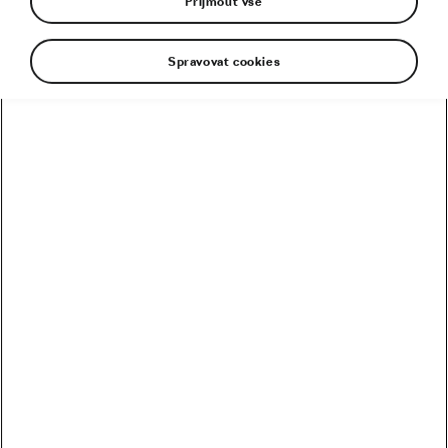
Přijmout vše
Spravovat cookies
Doufá, že si spraví chuť. Po asijském startu sezona
světového poháru horských kol cross country
pokračuje prvním evropským závodem v Novém
Městě na Moravě. Ondřej Cink, český biker týmu
Cube Factory, představení na domácí půdě