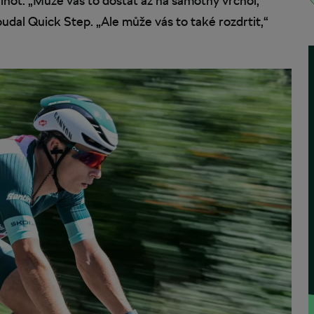
Pinot. „Může vás to dostat až na samotný vrchol,“
oudal Quick Step. „Ale může vás to také rozdrtit,“