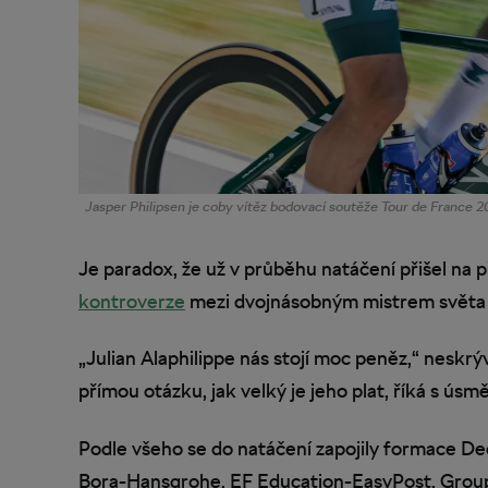
Jasper Philipsen je coby vítěz bodovací soutěže Tour de France 20
Je paradox, že už v průběhu natáčení přišel na p
kontroverze
mezi dvojnásobným mistrem světa
„Julian Alaphilippe nás stojí moc peněz,“ neskrý
přímou otázku, jak velký je jeho plat, říká s úsm
Podle všeho se do natáčení zapojily formace D
Bora-Hansgrohe, EF Education-EasyPost, Group