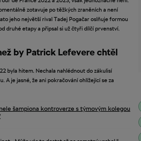
 Tour de France 2022 a 2023, však jednoznačné není.
mentálně zotavuje po těžkých zraněních a není
to jeho největší rival Tadej Pogačar oslňuje formou
 druhé etapy a připsal si už čtyři dílčí prvenství.
 než by Patrick Lefevere chtěl
22 byla hitem. Nechala nahlédnout do zákulisí
 A je jasné, že ani pokračování ohlížející se za
mele šampiona kontroverze s týmovým kolegou
?