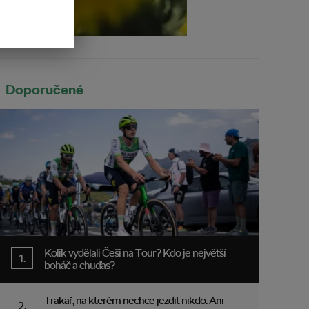
Doporučené
Kolik vydělali Češi na Tour? Kdo je největší
boháč a chuďas?
Trakař, na kterém nechce jezdit nikdo. Ani