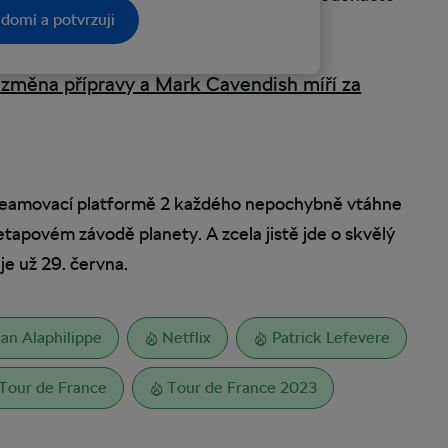
domí a potvrzuji
í změna přípravy a Mark Cavendish míří za
streamovací platformě 2 každého nepochybně vtáhne
 etapovém závodě planety. A zcela jistě jde o skvělý
e už 29. června.
ian Alaphilippe
Netflix
Patrick Lefevere
Tour de France
Tour de France 2023