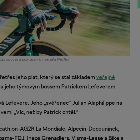
23 součástí pokračování seriálu Netflix.
řetřes jeho plat, který se stal základem
veřejné
 a jeho týmovým bossem Patrickem Lefeverem.
vá Lefevere. Jeho „svěřenec“ Julian Alaphilippe na
ěvem: „Víc, než by Patrick chtěl.“
ecathlon-AG2R La Mondiale, Alpecin-Deceuninck,
ama-FDJ, Ineos Grenadiers, Visma-Lease a Bike a