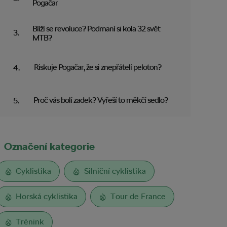
Pogačar
Blíží se revoluce? Podmaní si kola 32 svět
MTB?
Riskuje Pogačar, že si znepřátelí peloton?
Proč vás bolí zadek? Vyřeší to měkčí sedlo?
Označení kategorie
Cyklistika
Silniční cyklistika
Horská cyklistika
Tour de France
Trénink