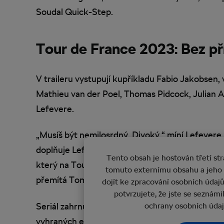
Soudal Quick-Step.
Tour de France 2023: Bez př
V traileru vystupují kupříkladu Fabio Jakobsen,
Mathieu van der Poel, Thomas Pidcock, Julian Al
Lefevere.
„Musíš být nemilosrdný. Divoký,“ míní Lefevere. 
doplňuje Lefever. „Obětuješ svůj život, rodinu,
Tento obsah je hostován třetí s
který na Tour de France 2023 vyhrál jednu etapu.
tomuto externímu obsahu a jeho
přemítá Tom Pidcock, cyklista formace Ineos G
dojít ke zpracování osobních údaj
potvrzujete, že jste se seznám
Seriál zahrnuje i osobní tragédie v podobě ne
ochrany osobních úda
vyhraných etap Markem Cavendishem, zkrvaven