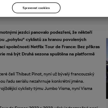
Spravovat cookies
motnými jezdci panovalo podezření, že někteří
ou „pohybu“ cyklistů za hranou povolených
ací společnosti Netflix Tour de France: Bez příkras
ie má být Druhá sezona spuštěna na platformě
teré čelí Thibaut Pinot, nyní už bývalý francouzský
ou řadu seriálu nezahrnuje konkrétní jména.
projíždějící cyklisty týmu Jumbo Visma, nyní Visma