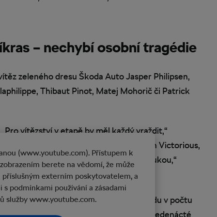
íkras – nechybí osobní tragédie
 vítěz zeleného dresu Škoda Auto Jasper Philipsen,
aphilippe, Thibaut Pinot, Matej Mohorič či Patrick
„Pro vítězství v etapě by měl každý vraždit,“
“ vykládá Matej Mohorič z formace Bahrain Victorious,
tranou (www.youtube.com). Přístupem k
 „Miluju to riziko, ale nemáš ho plně v rukou,“
 zobrazením berete na vědomí, že může
renadiers.
ů příslušným externím poskytovatelem, a
ili s podmínkami používání a zásadami
dokončené Tour de France adeptem rekordu v počtu
jů služby www.youtube.com.
ého Fabio Jakobsena odstoupivšího po jedenácté