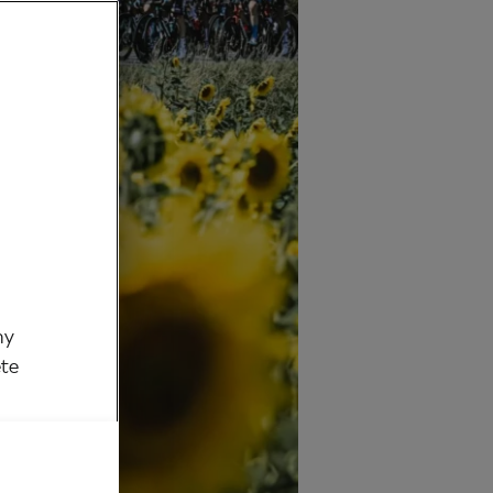
my
ěte