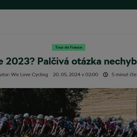
Tour de France
 2023? Palčivá otázka nechybí
utor:
We Love Cycling
20. 05. 2024
v
02:00
5 minut čte