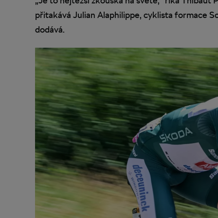
„Je to nejtěžší zkouška na světě,“ říká Thibaut 
přitakává Julian Alaphilippe, cyklista formace S
dodává.