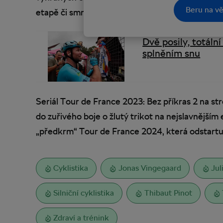
Beru na vě
etapě či smrt Gina Mädera.
Dvě posily, totáln
splněním snu
Seriál Tour de France 2023: Bez příkras 2 na 
do zuřivého boje o žlutý trikot na nejslavnějším
„předkrm“ Tour de France 2024, která odstartuj
Cyklistika
Jonas Vingegaard
Jul
Silniční cyklistika
Thibaut Pinot
Zdraví a trénink