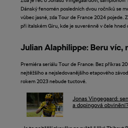
Zda je řeč o Jonasu Vingegaardovi, šampionovi
Dánský fenomén posledních dvou ročníků se mo
vůbec jasné, zda Tour de France 2024 pojede. Za
při italském Giru, kde je suverénně v čele hned od
Julian Alaphilippe: Beru víc,
Premiéra seriálu Tour de France: Bez příkras 20
nejtěžšího a nejsledovanějšího etapového závodu.
rokem 2023 nebude tuctové.
Jonas Vingegaard: se
a dopingová obvinění