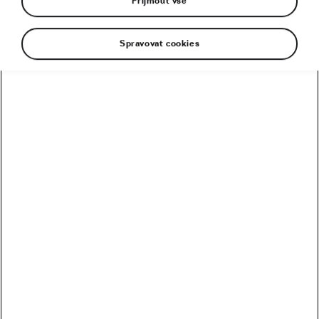
Přijmout vše
Spravovat cookies
Nová doba! Ženy v sedle kola si podmaňují svět.
Stále více zástupkyň něžného pohlaví pravidelně
usedá na silniční, horské, gravel kolo či
elektrokolo. V přímé úměře k rostoucímu počtu
cyklistek se dramaticky navýšily i možnosti
výběru dresu. Rozličné střihy, pestré barvy, hi-
tech materiály… Není snadné se zorientovat. Jak