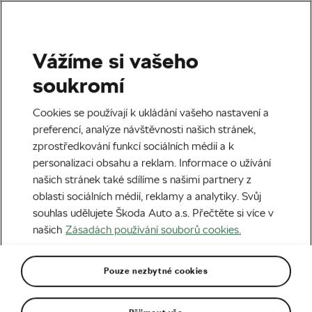
Vážíme si vašeho
Ženy
soukromí
Jak vybrat cyklistický dres
Cookies se používají k ukládání vašeho nastavení a
pro ženy?
preferencí, analýze návštěvnosti našich stránek,
zprostředkování funkcí sociálních médií a k
Autor:
We Love Cycling
09. 11. 2023
v
14:00
personalizaci obsahu a reklam. Informace o užívání
6 minut čtení
našich stránek také sdílíme s našimi partnery z
oblasti sociálních médií, reklamy a analytiky. Svůj
souhlas udělujete Škoda Auto a.s. Přečtěte si více v
našich
Zásadách používání souborů cookies.
Pouze nezbytné cookies