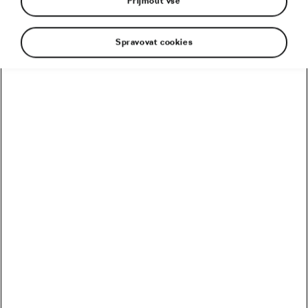
Přijmout vše
Spravovat cookies
Cyklistické brýle nejsou jen výsadou letních
měsíců! Chránit oči je nutné i během zimních
týdnů, kdy cesty pokrývá bláto, zbytku sněhu či
ledu nebo prachový posyp po předešlém náledí.
Vybrat kvalitní cyklistické brýle není však vůbec
snadné. Pokusíme se shrnout, co všechno by nová
ochrana očí, kterou jste dost možná očekávali pod