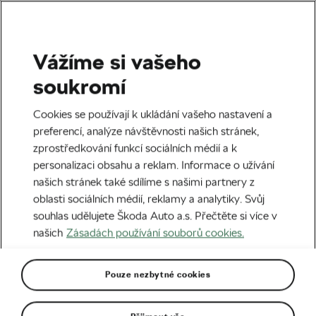
Vážíme si vašeho
Bezpečnost
soukromí
Cyklistické brýle a jejich
Cookies se používají k ukládání vašeho nastavení a
výběr? Je to věda
preferencí, analýze návštěvnosti našich stránek,
zprostředkování funkcí sociálních médií a k
Autor:
Michaela Bučková
05. 01. 2022
v
16:00
personalizaci obsahu a reklam. Informace o užívání
5 minut čtení
našich stránek také sdílíme s našimi partnery z
oblasti sociálních médií, reklamy a analytiky. Svůj
souhlas udělujete Škoda Auto a.s. Přečtěte si více v
našich
Zásadách používání souborů cookies.
Pouze nezbytné cookies