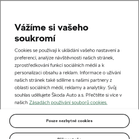
Vážíme si vašeho
Bezpečnost
soukromí
Na kole v bezpečí:
Cookies se používají k ukládání vašeho nastavení a
pomocníci při pádu
preferencí, analýze návštěvnosti našich stránek,
zprostředkování funkcí sociálních médií a k
Autor:
Kryštof Kopic
22. 04. 2021
v
04:00
personalizaci obsahu a reklam. Informace o užívání
5 minut čtení
našich stránek také sdílíme s našimi partnery z
oblasti sociálních médií, reklamy a analytiky. Svůj
souhlas udělujete Škoda Auto a.s. Přečtěte si více v
našich
Zásadách používání souborů cookies.
Pouze nezbytné cookies