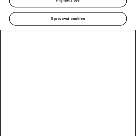
Přijmout vše
Spravovat cookies
Pády k cyklistice patří a následky, které si z nich
odnesete, nejsou pouze dílem náhody. O bilanci
karambolu rozhoduje také vaše připravenost.
Například lektoři mountainbikingu s oblibou říkají,
že i padání lze úspěšně natrénovat. We Love
Cycling nicméně přináší klasičtější přístup k
pasivní bezpečnosti.