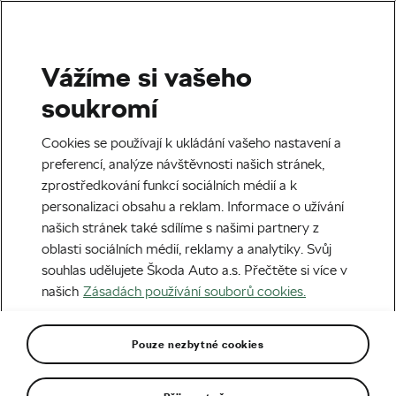
Vážíme si vašeho
Ženy
soukromí
Tereza Neumanová: Bez
Cookies se používají k ukládání vašeho nastavení a
helmy a blikačky nejedu ani
preferencí, analýze návštěvnosti našich stránek,
zprostředkování funkcí sociálních médií a k
na kávu
personalizaci obsahu a reklam. Informace o užívání
našich stránek také sdílíme s našimi partnery z
Autor:
Radek Malina
16. 03. 2021
v
13:00
oblasti sociálních médií, reklamy a analytiky. Svůj
5 minut čtení
souhlas udělujete Škoda Auto a.s. Přečtěte si více v
našich
Zásadách používání souborů cookies.
Pouze nezbytné cookies