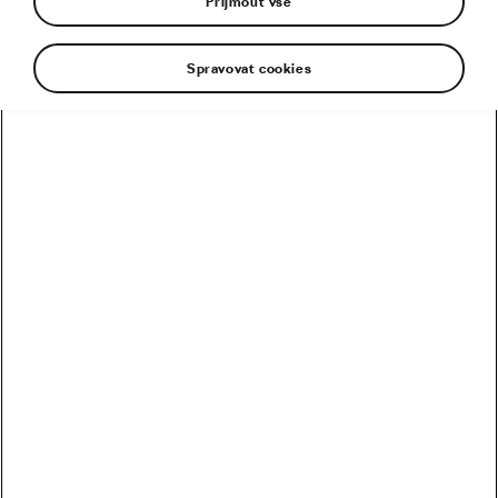
Přijmout vše
Spravovat cookies
Z hlavy jí crčela krev, kolo na odpis, přilba
rozštípnutá. Děsivý zážitek byl předehrou
vysněného angažmá profesionální závodnice
Terezy Neumanové v týmu Burgos Alimenta. Na
jihu Pyrenejského poloostrova ji srazila agresivní
řidička. Jak se mladá česká reprezentantka