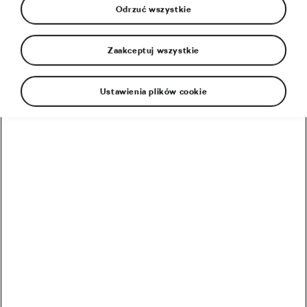
Odrzuć wszystkie
Zaakceptuj wszystkie
Rekomendowane
Ustawienia plików cookie
Czas rozpocząć sezon rowerowy! Ale zanim to zrobisz…
Raz na cztery lata… Zapowiada się niezwykły rok w
kolarstwie