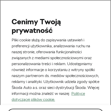
Cenimy Twoją
prywatność
Tour de France 2017
Pliki cookie służą do zapisywania ustawień i
Autor:
Škoda We Love Cycling
preferencji użytkownika, analizowania ruchu na
16 czerwca, 2017
o
12:14 pm
naszej stronie, oferowania funkcjonalności
związanych z mediami społecznościowymi oraz
personalizowania treści i reklam. Udostępniamy
również informacje o korzystaniu z witryny spółki
naszym partnerom ds. mediów społecznościowych,
reklamy i analityki. Użytkownik udziela zgody spółce
Škoda Auto a.s. oraz sieci dystrybucji Škoda. Więcej
informacji można znaleźć w naszej
Polityce
dotyczącej plików cookie.