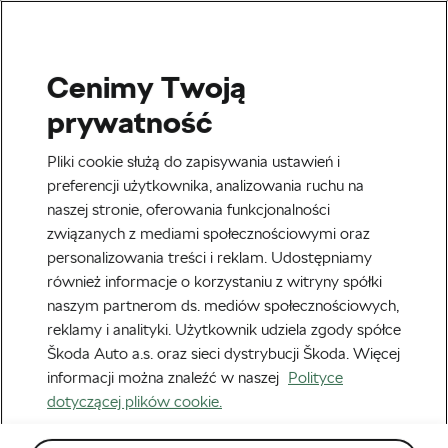
Cenimy Twoją
Tag:
presja
prywatność
Pliki cookie służą do zapisywania ustawień i
preferencji użytkownika, analizowania ruchu na
naszej stronie, oferowania funkcjonalności
Ciemna strona lekkości: jak
związanych z mediami społecznościowymi oraz
restrykcyjna dieta może zaszkodzić
personalizowania treści i reklam. Udostępniamy
psychice
21 listopada, 2025
o
10:19 am
również informacje o korzystaniu z witryny spółki
Czas czytania: 3 min
naszym partnerom ds. mediów społecznościowych,
Zdrowie i Trening
reklamy i analityki. Użytkownik udziela zgody spółce
Škoda Auto a.s. oraz sieci dystrybucji Škoda. Więcej
informacji można znaleźć w naszej
Polityce
dotyczącej plików cookie.
Rekomendowane