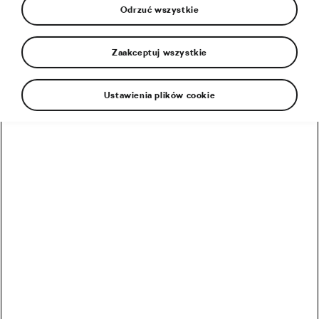
Odrzuć wszystkie
Zaakceptuj wszystkie
Ustawienia plików cookie
Czas rozpocząć sezon rowerowy! Ale zanim to zrobisz…
Raz na cztery lata… Zapowiada się niezwykły rok w
kolarstwie
Włochy gospodarzem Grand Départ Tour de France w
2024 roku
5 najlepszych tras rowerowych na świecie