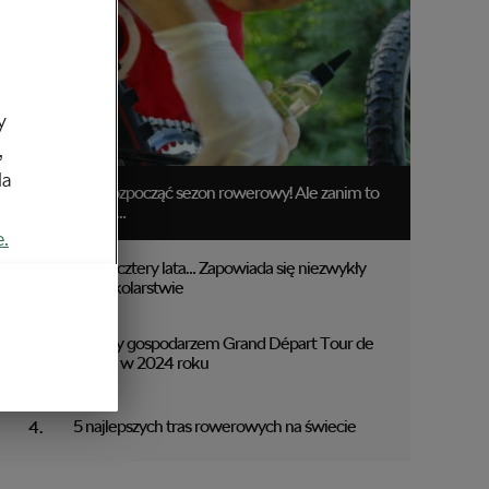
y
,
da
Czas rozpocząć sezon rowerowy! Ale zanim to
zrobisz…
e.
Raz na cztery lata… Zapowiada się niezwykły
rok w kolarstwie
Włochy gospodarzem Grand Départ Tour de
France w 2024 roku
5 najlepszych tras rowerowych na świecie