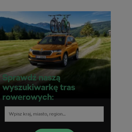
Sprawdź naszą
wyszukiwarkę tras
rowerowych: