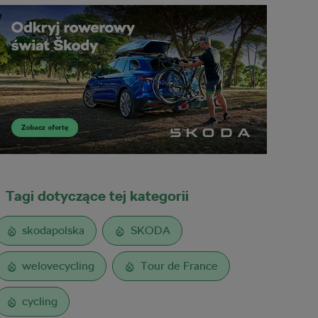
Tagi dotyczące tej kategorii
skodapolska
SKODA
welovecycling
Tour de France
cycling