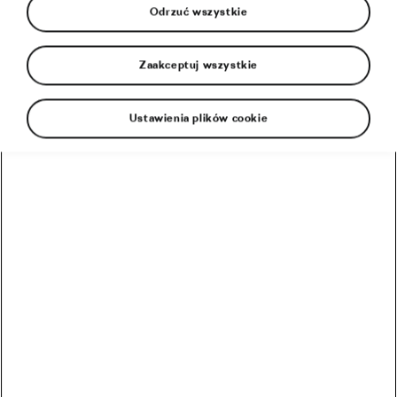
Odrzuć wszystkie
Zaakceptuj wszystkie
Ustawienia plików cookie
Czas rozpocząć sezon rowerowy! Ale zanim to zrobisz…
Raz na cztery lata… Zapowiada się niezwykły rok w
kolarstwie
Włochy gospodarzem Grand Départ Tour de France w
2024 roku
5 najlepszych tras rowerowych na świecie