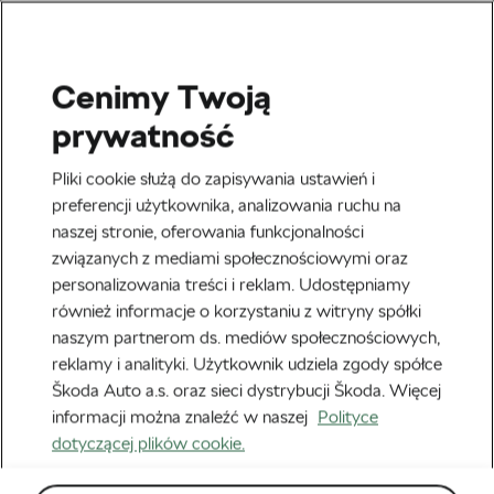
Cenimy Twoją
Tour de France 2019
prywatność
Pliki cookie służą do zapisywania ustawień i
preferencji użytkownika, analizowania ruchu na
naszej stronie, oferowania funkcjonalności
związanych z mediami społecznościowymi oraz
personalizowania treści i reklam. Udostępniamy
również informacje o korzystaniu z witryny spółki
Bartosz Huzarski: Na trasie Tour de
naszym partnerom ds. mediów społecznościowych,
France – jeden dzień z życia dziennikarza
reklamy i analityki. Użytkownik udziela zgody spółce
sportowego
4 września, 2019
o
9:59 am
Czas czytania: 4 min
Škoda Auto a.s. oraz sieci dystrybucji Škoda. Więcej
informacji można znaleźć w naszej
Polityce
dotyczącej plików cookie.