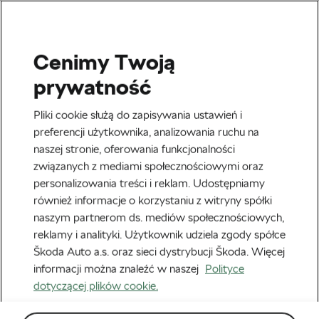
Cenimy Twoją
Ciekawostki
prywatność
Pliki cookie służą do zapisywania ustawień i
preferencji użytkownika, analizowania ruchu na
naszej stronie, oferowania funkcjonalności
związanych z mediami społecznościowymi oraz
personalizowania treści i reklam. Udostępniamy
również informacje o korzystaniu z witryny spółki
naszym partnerom ds. mediów społecznościowych,
Oto przepis na kolarską długowieczność…
reklamy i analityki. Użytkownik udziela zgody spółce
Škoda Auto a.s. oraz sieci dystrybucji Škoda. Więcej
Historyczny triumf na Tour de France!
informacji można znaleźć w naszej
Polityce
29 stycznia, 2020
o
5:31 pm
dotyczącej plików cookie.