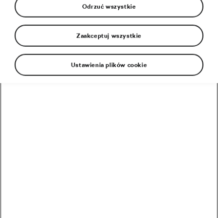
Odrzuć wszystkie
Zaakceptuj wszystkie
Ustawienia plików cookie
Oto pierwszy Polak w Tour de France. Jego
wyczyn przetrwał 71 lat!