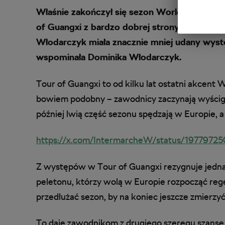
Właśnie zakończył się sezon World Tour 202
of Guangxi z bardzo dobrej strony pokazał s
Włodarczyk miała znacznie mniej udany wystę
wspominała Dominika Włodarczyk.
Tour of Guangxi to od kilku lat ostatni akcent
bowiem podobny – zawodnicy zaczynają wyścigi w
później lwią część sezonu spędzają w Europie, 
https://x.com/IntermarcheW/status/197797
Z występów w Tour of Guangxi rezygnuje jedn
peletonu, którzy wolą w Europie rozpocząć rege
przedłużać sezon, by na koniec jeszcze zmierzyć
To daje zawodnikom z drugiego szeregu szansę n