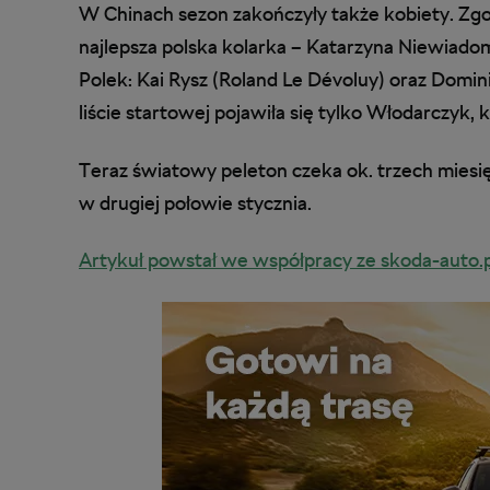
W Chinach sezon zakończyły także kobiety. Zgod
najlepsza polska kolarka – Katarzyna Niewiado
Polek: Kai Rysz (Roland Le Dévoluy) oraz Dom
liście startowej pojawiła się tylko Włodarczyk, 
Teraz światowy peleton czeka ok. trzech miesi
w drugiej połowie stycznia.
Artykuł powstał we współpracy ze skoda-auto.p