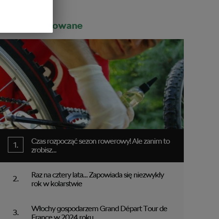
Rekomendowane
Czas rozpocząć sezon rowerowy! Ale zanim to
zrobisz…
Raz na cztery lata… Zapowiada się niezwykły
rok w kolarstwie
Włochy gospodarzem Grand Départ Tour de
France w 2024 roku