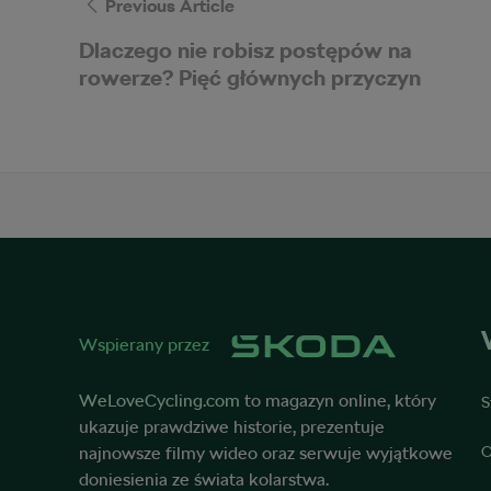
Previous Article
Dlaczego nie robisz postępów na
rowerze? Pięć głównych przyczyn
Wspierany przez
WeLoveCycling.com
to magazyn online, który
S
ukazuje prawdziwe historie, prezentuje
najnowsze filmy wideo oraz serwuje wyjątkowe
O
doniesienia ze świata kolarstwa.