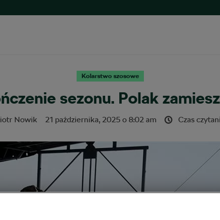
Kolarstwo szosowe
ńczenie sezonu. Polak zamiesz
iotr Nowik
21 października, 2025
o
8:02 am
Czas czytan