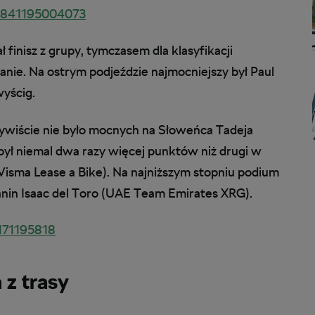
46841195004073
 finisz z grupy, tymczasem dla klasyfikacji
anie. Na ostrym podjeździe najmocniejszy był Paul
wyścig.
ywiście nie było mocnych na Słoweńca Tadeja
ył niemal dwa razy więcej punktów niż drugi w
isma Lease a Bike). Na najniższym stopniu podium
anin Isaac del Toro (UAE Team Emirates XRG).
2171195818
 z trasy