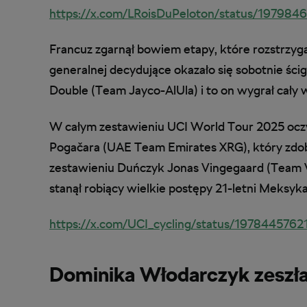
https://x.com/LRoisDuPeloton/status/19798
Francuz zgarnął bowiem etapy, które rozstrzygał
generalnej decydujące okazało się sobotnie ścig
Double (Team Jayco-AlUla) i to on wygrał cały 
W całym zestawieniu UCI World Tour 2025 ocz
Pogačara (UAE Team Emirates XRG), który zdob
zestawieniu Duńczyk Jonas Vingegaard (Team V
stanął robiący wielkie postępy 21-letni Meksyk
https://x.com/UCI_cycling/status/197844576
Dominika Włodarczyk zeszła