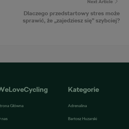
Next Article
Dlaczego przedstartowy stres może
sprawić, że „zajedziesz się” szybciej?
WeLoveCycling
Kategorie
trona Główna
Adrenalina
 nas
Bartosz Huzarski