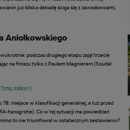
awianin już blisko dekadę ściga się z zawodowcami,
a Aniołkowskiego
wukrotnie: podczas drugiego etapu zajął trzecie
ając na finiszu tylko z Paulem Magnierem (Soudal
?img_index=1
78. miejsce w klasyfikacji generalnej, a tuż przed
BORA-hansgrohe). Co w tej sytuacji ma powiedzieć
a mimo to nie triumfował w ostatecznym zestawieniu?