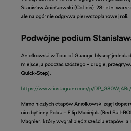
Stanisław Aniołkowski (Cofidis). 28-letni warsz
ale na ogół nie odgrywa pierwszoplanowej roli.
Podwójne podium Stanisław
Aniołkowski w Tour of Guangxi błysnął jednak d
miejsce, a podczas szóstego – drugie, przegryw
Quick-Step).
https://www.instagram.com/p/DP_G80WjARr/
Mimo niezłych etapów Aniołkowski zajął dopiero 
nim był inny Polak – Filip Maciejuk (Red Bull-
Magnier, który wygrał pięć z sześciu etapów, 