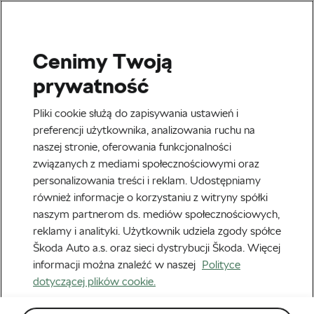
Cenimy Twoją
#RIDE2UNITE
prywatność
Miasta na całym świecie
Pliki cookie służą do zapisywania ustawień i
rozbudowują ścieżki
preferencji użytkownika, analizowania ruchu na
naszej stronie, oferowania funkcjonalności
rowerowe i zachęcają
związanych z mediami społecznościowymi oraz
swoich mieszkańców do
personalizowania treści i reklam. Udostępniamy
również informacje o korzystaniu z witryny spółki
jazdy na dwóch kółkach
naszym partnerom ds. mediów społecznościowych,
reklamy i analityki. Użytkownik udziela zgody spółce
Autor:
Megan Flottorp
27 lipca, 2020
o
2:44 pm
Škoda Auto a.s. oraz sieci dystrybucji Škoda. Więcej
informacji można znaleźć w naszej
Polityce
dotyczącej plików cookie.