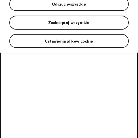
Odrzuć wszystkie
Zaakceptuj wszystkie
Ustawienia plików cookie
W związku z wybuchem pandemii nasze miasta w
ciągu ostatnich kilku miesięcy wyglądały zupełnie
inaczej. Rządy, próbując opanować
rozprzestrzenianie się koronawirusa, apelowały do
swoich obywateli o modyfikację trybu życia i
dostosowanie go do sytuacji. Zwolniła
gospodarka, szkoły pozostawały zamknięte.
Właściciele firm byli (i są nadal) sfrustrowani z