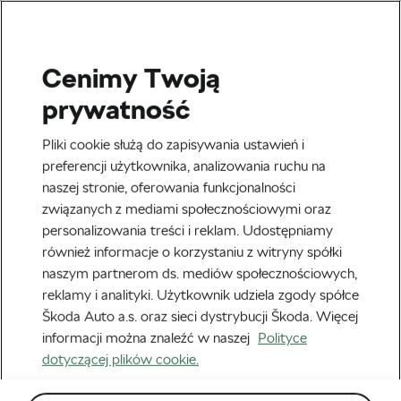
Cenimy Twoją
#RIDE2UNITE
prywatność
Akcja #Ride2Unite:
Pliki cookie służą do zapisywania ustawień i
spotkanie z Julienem
preferencji użytkownika, analizowania ruchu na
naszej stronie, oferowania funkcjonalności
Goupilem, A.S.O. Media
związanych z mediami społecznościowymi oraz
Director
personalizowania treści i reklam. Udostępniamy
również informacje o korzystaniu z witryny spółki
Autor:
Frantiska Blazkova
8 lipca, 2020
o
12:50 pm
naszym partnerom ds. mediów społecznościowych,
reklamy i analityki. Użytkownik udziela zgody spółce
Škoda Auto a.s. oraz sieci dystrybucji Škoda. Więcej
informacji można znaleźć w naszej
Polityce
dotyczącej plików cookie.