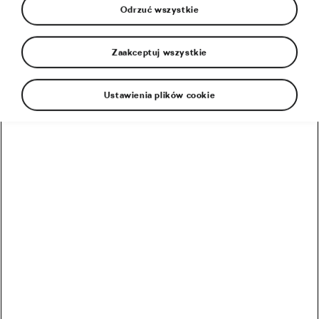
Odrzuć wszystkie
Zaakceptuj wszystkie
Ustawienia plików cookie
COVID-19 pokrzyżował wiele planów w świecie
sportu. Nic dziwnego, że pandemia dotknęła
również najbardziej prestiżową imprezę sezonu
kolarskiego, Tour de France. Na szczęście nie
odwołano jej, tylko podjęto decyzję o przesunięciu
wyścigu na wrzesień tego roku. W pierwotnym
terminie lipcowym rozgrywka odbędzie się w
niespotykanej dotąd formule – w wersji cyfrowej!
Cieszymy się, że Julien Goupil A.S.O. Media