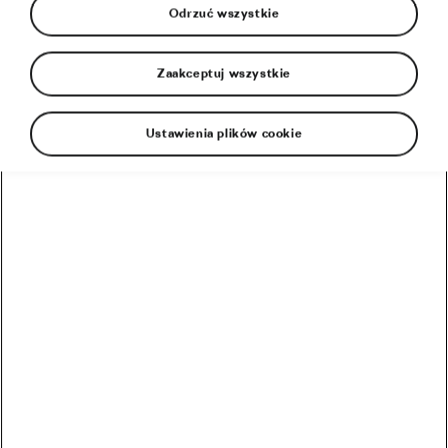
Odrzuć wszystkie
Zaakceptuj wszystkie
Chris Froome, czterokrotny zwycięzca Tour de
Ustawienia plików cookie
France, wystąpił w 6. etapie TdF z finiszem na
Polach Elizejskich. W rywalizacji wzięli również
udział inni kolarze z teamu Ineos: Filippo Ganna,
Chris Lawless i Cameron Wurf.
Jak wiemy, start Tour de France został przesunięty
na 29 sierpnia z powodu pandemii koronawirusa.
Pustkę w kalendarzu i w duszach kibiców wypełniła
edycja online wyścigu. Przez trzy weekendy, od 4 do
19 lipca, odbyło się sześć wirtualnych etapów TdF. W
ostatnią niedzielę wyścig się zakończył.