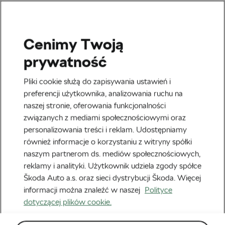
Cenimy Twoją
Kolarstwo szosowe
prywatność
Chris Froome w finale
Pliki cookie służą do zapisywania ustawień i
wirtualnego TdF
preferencji użytkownika, analizowania ruchu na
naszej stronie, oferowania funkcjonalności
Autor:
Monica Buck
22 lipca, 2020
o
11:05 am
związanych z mediami społecznościowymi oraz
personalizowania treści i reklam. Udostępniamy
również informacje o korzystaniu z witryny spółki
naszym partnerom ds. mediów społecznościowych,
reklamy i analityki. Użytkownik udziela zgody spółce
Škoda Auto a.s. oraz sieci dystrybucji Škoda. Więcej
informacji można znaleźć w naszej
Polityce
dotyczącej plików cookie.