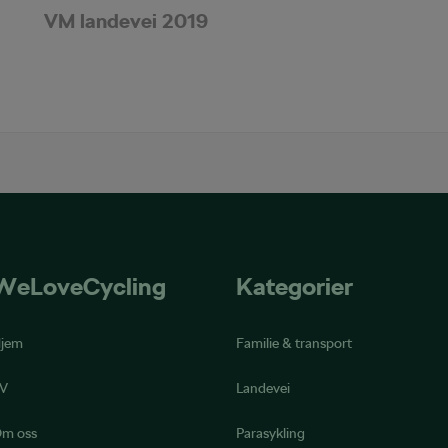
VM landevei 2019
WeLoveCycling
Kategorier
jem
Familie & transport
V
Landevei
m oss
Parasykling