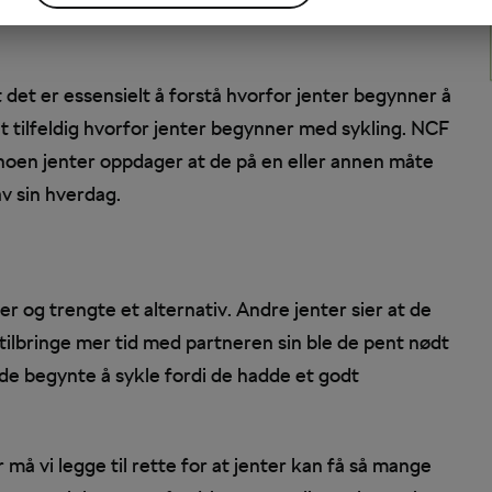
rmere om en jentesamling i forbindelse med Ladies
t det er essensielt å forstå hvorfor jenter begynner å
elt tilfeldig hvorfor jenter begynner med sykling. NCF
 noen jenter oppdager at de på en eller annen måte
av sin hverdag.
r og trengte et alternativ. Andre jenter sier at de
tilbringe mer tid med partneren sin ble de pent nødt
t de begynte å sykle fordi de hadde et godt
r må vi legge til rette for at jenter kan få så mange