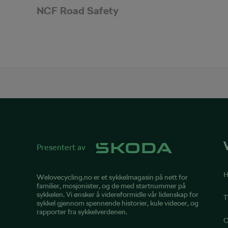
NCF Road Safety
Presentert av
H
Welovecycling.no er et sykkelmagasin på nett for
familier, mosjonister, og de med startnummer på
sykkelen. Vi ønsker å videreformidle vår lidenskap for
T
sykkel gjennom spennende historier, kule videoer, og
rapporter fra sykkelverdenen.
O