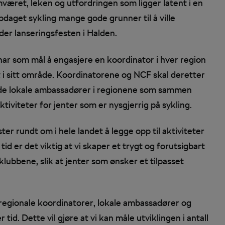
været, leken og utfordringen som ligger latent i en
ppdaget sykling mange gode grunner til å ville
nder lanseringsfesten i Halden.
 har som mål å engasjere en koordinator i hver region
 i sitt område. Koordinatorene og NCF skal deretter
de lokale ambassadører i regionene som sammen
iviteter for jenter som er nysgjerrig på sykling.
ster rundt om i hele landet å legge opp til aktiviteter
id er det viktig at vi skaper et trygt og forutsigbart
lubbene, slik at jenter som ønsker et tilpasset
regionale koordinatorer, lokale ambassadører og
tid. Dette vil gjøre at vi kan måle utviklingen i antall