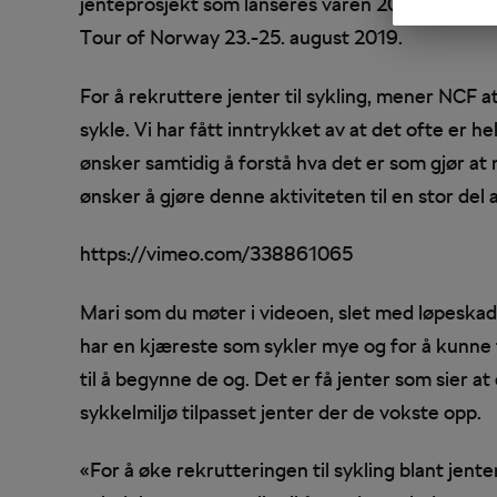
jenteprosjekt som lanseres våren 2020 og info
Tour of Norway 23.-25. august 2019.
For å rekruttere jenter til sykling, mener NCF a
sykle. Vi har fått inntrykket av at det ofte er h
ønsker samtidig å forstå hva det er som gjør at
ønsker å gjøre denne aktiviteten til en stor del 
https://vimeo.com/338861065
Mari som du møter i videoen, slet med løpeskade
har en kjæreste som sykler mye og for å kunne 
til å begynne de og. Det er få jenter som sier a
sykkelmiljø tilpasset jenter der de vokste opp.
«For å øke rekrutteringen til sykling blant jente