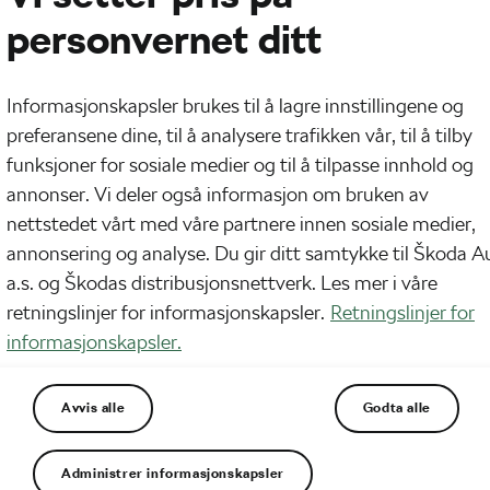
personvernet ditt
Informasjonskapsler brukes til å lagre innstillingene og
preferansene dine, til å analysere trafikken vår, til å tilby
funksjoner for sosiale medier og til å tilpasse innhold og
annonser. Vi deler også informasjon om bruken av
nettstedet vårt med våre partnere innen sosiale medier,
annonsering og analyse. Du gir ditt samtykke til Škoda A
a.s. og Škodas distribusjonsnettverk. Les mer i våre
retningslinjer for informasjonskapsler.
Retningslinjer for
informasjonskapsler.
Avvis alle
Godta alle
y 13. mai, hadde NCF gleden av å presentere sitt nye
Administrer informasjonskapsler