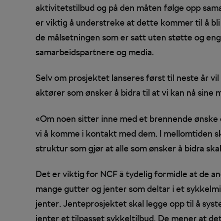
aktivitetstilbud og på den måten følge opp sama
er viktig å understreke at dette kommer til å bli
de målsetningen som er satt uten støtte og eng
samarbeidspartnere og media.
Selv om prosjektet lanseres først til neste år v
aktører som ønsker å bidra til at vi kan nå sine 
«Om noen sitter inne med et brennende ønske om
vi å komme i kontakt med dem. I mellomtiden ska
struktur som gjør at alle som ønsker å bidra ska
Det er viktig for NCF å tydelig formidle at de an
mange gutter og jenter som deltar i et sykkelmil
jenter. Jenteprosjektet skal legge opp til å sys
jenter et tilpasset sykkeltilbud. De mener at det