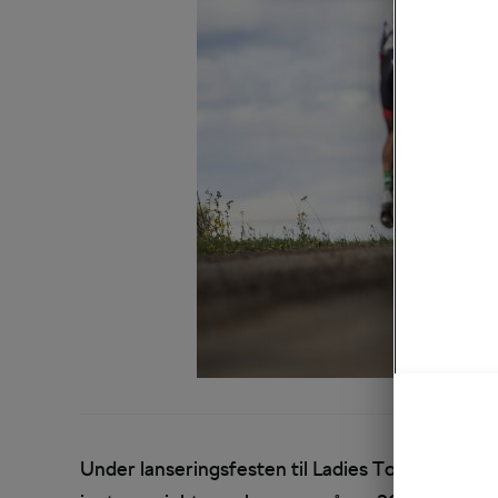
Under lanseringsfesten til Ladies Tour of Norwa