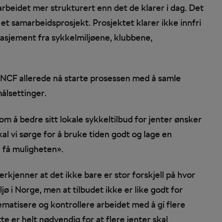
rbeidet mer strukturert enn det de klarer i dag. Det
 et samarbeidsprosjekt. Prosjektet klarer ikke innfri
asjement fra sykkelmiljøene, klubbene,
il NCF allerede nå starte prosessen med å samle
målsettinger.
 å bedre sitt lokale sykkeltilbud for jenter ønsker
l vi sørge for å bruke tiden godt og lage en
l få muligheten».
erkjenner at det ikke bare er stor forskjell på hvor
jø i Norge, men at tilbudet ikke er like godt for
tematisere og kontrollere arbeidet med å gi flere
te er helt nødvendig for at flere jenter skal