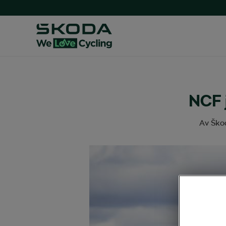
NCF j
Av
Ško