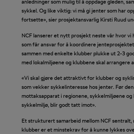
anledninger som mulig til å oppdage gleden, sam
sykkel. Og like viktig: vi må gi jenter som har o
fortsette», sier prosjektansvarlig Kirsti Ruud u
NCF lanserer et nytt prosjekt neste vår hvor vi
som får ansvar for å koordinere jenteprosjektet
sammen med enkelte klubber plukke ut 2-3 go
med lokalmiljøene og klubbene skal arrangere akt
«Vi skal gjøre det attraktivt for klubber og sykli
som vekker sykkelinteresse hos jenter. Før den t
mottaksapparat i regionene, sykkelmiljøene og k
sykkelmiljø, blir godt tatt imot».
Et strukturert samarbeid mellom NCF sentralt, 
klubber er et minstekrav for å kunne lykkes over 