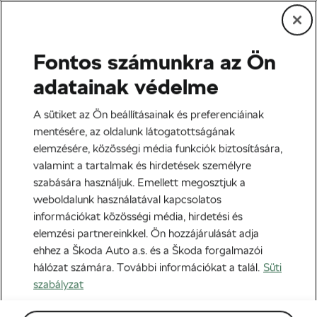
Fontos számunkra az Ön
Közösség és kultúra
adatainak védelme
Leonardo da Vinci találta fel
A sütiket az Ön beállításainak és preferenciáinak
a kerékpárt?
mentésére, az oldalunk látogatottságának
elemzésére, közösségi média funkciók biztosítására,
Szerző:
Monica Buck
2020-06-05
07:00
-kor
valamint a tartalmak és hirdetések személyre
szabására használjuk. Emellett megosztjuk a
weboldalunk használatával kapcsolatos
információkat közösségi média, hirdetési és
elemzési partnereinkkel. Ön hozzájárulását adja
ehhez a Škoda Auto a.s. és a Škoda forgalmazói
hálózat számára. További információkat a talál.
Süti
szabályzat